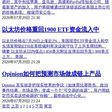
易对，其中包括苹果、亚马逊、高盛和PayPal等知名公司。随
着新资产的加入，用户将能够通过区块链追踪在美国上市公司
的价格表现。 根据币安公告…
2026年07月29日 21:30
以太坊价格重回1900 ETF资金流入中
以太坊价格在7月29日上涨近2%，美国现货ETF资金流入和空
头清算帮助ETH在美联储利率决议前守住了上升支撑结构。
摘要 以太坊从日内低点1,856美元附近反弹后回升至1,900美元
上方。 美国…
2026年07月29日 21:28
Opinion如何把预测市场做成链上产品
Opinion 其实就是把现实世界的争议（如体育比赛胜负、政治
事件结果、市场走势）变成一个个"可交易的命题"，用户用稳
定币买卖这些命题的"份额"，最终由去中心化…
2026年07月29日 21:24
首页
上页
1
2
3
4
5
下页
尾页