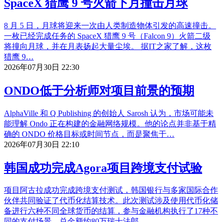
SpaceX 猎鹰 9 号火箭下月撞击月球
8 月 5 日，月球将迎来一次由人类制造物体引发的高速撞击。
一枚已经完成任务的 SpaceX 猎鹰 9 号（Falcon 9）火箭二级
将撞向月球，并在月表扬起大量尘埃。 据IT之家了解，这枚
猎鹰 9…
2026年07月30日 22:30
ONDO低于分析师对项目前景的预期
AlphaVille 和 Q Publishing 的创始人 Sarosh 认为，市场可能未
能理解 Ondo 正在构建的金融网络规模。他的论点并非基于精
确的 ONDO 价格目标或时间节点，而是聚焦于…
2026年07月30日 22:10
韩国成功完成Agora项目跨境支付试验
项目阿古拉成功完成跨境支付测试，韩国银行与多家国际合作
伙伴共同验证了代币化结算技术。此次测试涉及使用代币化储
备进行六种不同全球货币的结算，参与金融机构执行了17种不
同的支付场景，总金额约80万瑞士法郎…