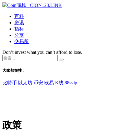
百科
资讯
指标
分享
交易所
Don’t invest what you can’t afford to lose.
大家都在搜：
比特币
以太坊
币安
欧易
K线
88svip
政策