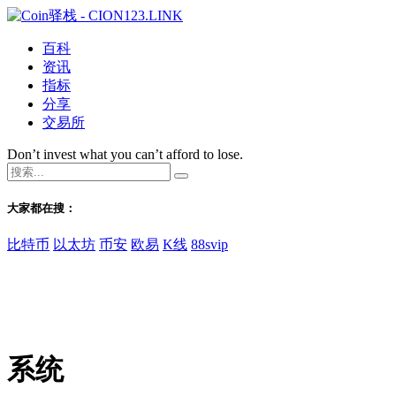
百科
资讯
指标
分享
交易所
Don’t invest what you can’t afford to lose.
大家都在搜：
比特币
以太坊
币安
欧易
K线
88svip
系统