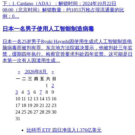
下：1. Cardano（ADA）：解锁时间：2024年10月22日
08:00（北京时间）解锁数量：约1853万枚占现流通量的比
例：0…
日本一名男子使用人工智能制造病毒
日本一名25岁男子Ryuki Hayashi因使用生成式人工智能制造电
脑病毒而被判有罪。东京地方法院裁决显示，他被判处三年监
禁，缓期四年执行。检察官曾要求判处四年监禁。这可能是日
本第一次有人因滥用生成…
«
2026年8月
»
一
二
三
四
五
六
日
1
2
3
4
5
6
7
8
9
10
11
12
13
14
15
16
17
18
19
20
21
22
23
24
25
26
27
28
29
30
31
比特币 ETF 四日净流入1.376亿美元