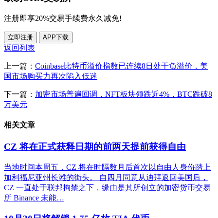
注册即享20%交易手续费永久减免!
立即注册
APP下载
返回列表
上一篇：
Coinbase比特币溢价指数已连续8日处于负溢价，美
国市场购买力再次陷入低迷
下一篇：
加密市场普遍回调，NFT板块领跌近4%，BTC跌破8
万美元
相关文章
CZ 将在正式获释日期的前两天提前获得自由
当地时间本周五，CZ 将在时隔数月后首次以自由人身份踏上
加利福尼亚州长滩的街头。 自四月同意从迪拜返回美国后，
CZ 一直处于联邦拘禁之下，缘由是其所创立的加密货币交易
所 Binance 未能…