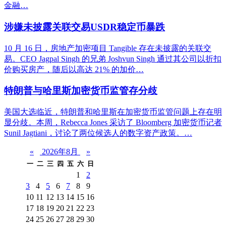
金融…
涉嫌未披露关联交易USDR稳定币暴跌
10 月 16 日，房地产加密项目 Tangible 存在未披露的关联交
易。CEO Jagpal Singh 的兄弟 Joshvun Singh 通过其公司以折扣
价购买房产，随后以高达 21% 的加价…
特朗普与哈里斯加密货币监管存分歧
美国大选临近，特朗普和哈里斯在加密货币监管问题上存在明
显分歧。本周，Rebecca Jones 采访了 Bloomberg 加密货币记者
Sunil Jagtiani，讨论了两位候选人的数字资产政策。…
«
2026年8月
»
一
二
三
四
五
六
日
1
2
3
4
5
6
7
8
9
10
11
12
13
14
15
16
17
18
19
20
21
22
23
24
25
26
27
28
29
30