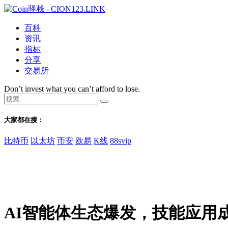
百科
资讯
指标
分享
交易所
Don’t invest what you can’t afford to lose.
大家都在搜：
比特币
以太坊
币安
欧易
K线
88svip
AI智能体生态爆发，技能应用