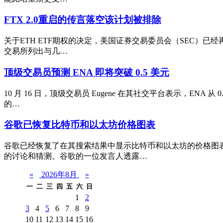
FTX 2.0重启的传言落空该计划被排除
关于ETH ETF期权的决定，美国证券交易委员会（SEC）已
交易所列出与几…
顶级交易员预测 ENA 即将突破 0.5 美元
10 月 16 日，顶级交易员 Eugene 在其社交平台表示，E
的…
谷歌已恢复比特币和以太坊价格图表
谷歌已经恢复了在其搜索结果中显示比特币和以太坊的价格图
的讨论和猜测。谷歌的一位发言人透露…
«
2026年8月
»
一
二
三
四
五
六
日
1
2
3
4
5
6
7
8
9
10
11
12
13
14
15
16