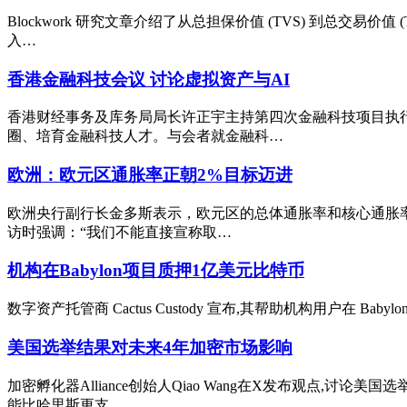
Blockwork 研究文章介绍了从总担保价值 (TVS) 到总交
入…
香港金融科技会议 讨论虚拟资产与AI
香港财经事务及库务局局长许正宇主持第四次金融科技项目执
圈、培育金融科技人才。与会者就金融科…
欧洲：欧元区通胀率正朝2%目标迈进
欧洲央行副行长金多斯表示，欧元区的总体通胀率和核心通胀率
访时强调：“我们不能直接宣称取…
机构在Babylon项目质押1亿美元比特币
数字资产托管商 Cactus Custody 宣布,其帮助机构用户在 Bab
美国选举结果对未来4年加密市场影响
加密孵化器Alliance创始人Qiao Wang在X发布观点
能比哈里斯更支…