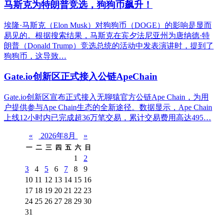
马斯克为特朗普竞选，狗狗币飙升！
埃隆·马斯克（Elon Musk）对狗狗币（DOGE）的影响是显而
易见的。根据搜索结果，马斯克在宾夕法尼亚州为唐纳德·特
朗普（Donald Trump）竞选总统的活动中发表演讲时，提到了
狗狗币，这导致…
Gate.io创新区正式接入公链ApeChain
Gate.io创新区宣布正式接入无聊猿官方公链Ape Chain，为用
户提供参与Ape Chain生态的全新途径。数据显示，Ape Chain
上线12小时内已完成超36万笔交易，累计交易费用高达495…
«
2026年8月
»
一
二
三
四
五
六
日
1
2
3
4
5
6
7
8
9
10
11
12
13
14
15
16
17
18
19
20
21
22
23
24
25
26
27
28
29
30
31