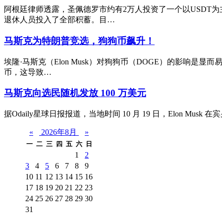
阿根廷律师透露，圣佩德罗市约有2万人投资了一个以USDT
退休人员投入了全部积蓄。目…
马斯克为特朗普竞选，狗狗币飙升！
埃隆·马斯克（Elon Musk）对狗狗币（DOGE）的影响是
币，这导致…
马斯克向选民随机发放 100 万美元
据Odaily星球日报报道，当地时间 10 月 19 日，Elon M
«
2026年8月
»
一
二
三
四
五
六
日
1
2
3
4
5
6
7
8
9
10
11
12
13
14
15
16
17
18
19
20
21
22
23
24
25
26
27
28
29
30
31