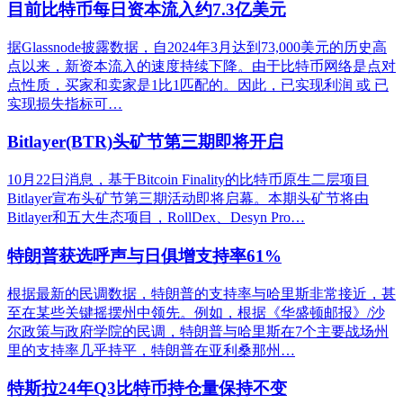
目前比特币每日资本流入约7.3亿美元
据Glassnode披露数据，自2024年3月达到73,000美元的历史高
点以来，新资本流入的速度持续下降。由于比特币网络是点对
点性质，买家和卖家是1比1匹配的。因此，已实现利润 或 已
实现损失指标可…
Bitlayer(BTR)头矿节第三期即将开启
10月22日消息，基于Bitcoin Finality的比特币原生二层项目
Bitlayer宣布头矿节第三期活动即将启幕。本期头矿节将由
Bitlayer和五大生态项目，RollDex、Desyn Pro…
特朗普获选呼声与日俱增支持率61%
根据最新的民调数据，特朗普的支持率与哈里斯非常接近，甚
至在某些关键摇摆州中领先。例如，根据《华盛顿邮报》/沙
尔政策与政府学院的民调，特朗普与哈里斯在7个主要战场州
里的支持率几乎持平，特朗普在亚利桑那州…
特斯拉24年Q3比特币持仓量保持不变