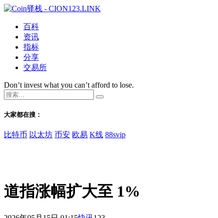
百科
资讯
指标
分享
交易所
Don’t invest what you can’t afford to lose.
大家都在搜：
比特币
以太坊
币安
欧易
K线
88svip
道指涨幅扩大至 1%
2026年05月15日 01:15
快讯
123