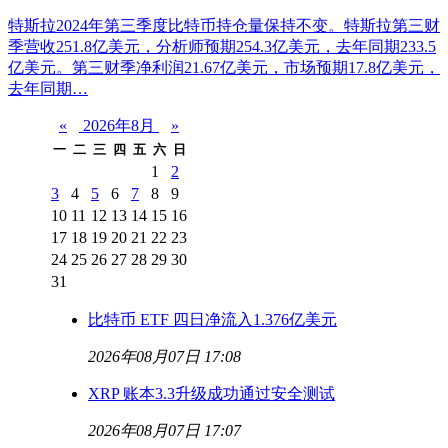
特斯拉2024年第三季度比特币持仓量保持不变。特斯拉第三财
季营收251.8亿美元，分析师预期254.3亿美元，去年同期233.5
亿美元。第三财季净利润21.67亿美元，市场预期17.8亿美元，
去年同期…
«
2026年8月
»
一
二
三
四
五
六
日
1
2
3
4
5
6
7
8
9
10
11
12
13
14
15
16
17
18
19
20
21
22
23
24
25
26
27
28
29
30
31
比特币 ETF 四日净流入1.376亿美元
2026年08月07日 17:08
XRP 账本3.3升级成功通过安全测试
2026年08月07日 17:07