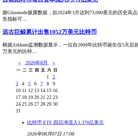
据Glassnode披露数据，自2024年3月达到73,000
失指标可…
远古巨鲸累计出售1052万美元比特币
根据Arkham监测数据显示，一位自2009年比特币诞生仅5天
万美元的比特…
«
2026年8月
»
一
二
三
四
五
六
日
1
2
3
4
5
6
7
8
9
10
11
12
13
14
15
16
17
18
19
20
21
22
23
24
25
26
27
28
29
30
31
比特币 ETF 四日净流入1.376亿美元
2026年08月07日 17:08