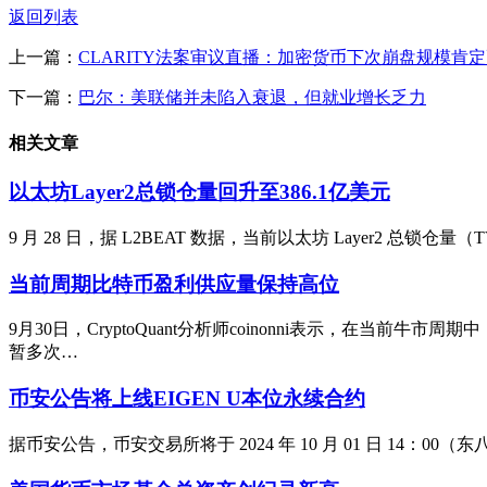
返回列表
上一篇：
CLARITY法案审议直播：加密货币下次崩盘规模
下一篇：
巴尔：美联储并未陷入衰退，但就业增长乏力
相关文章
以太坊Layer2总锁仓量回升至386.1亿美元
9 月 28 日，据 L2BEAT 数据，当前以太坊 Layer2 总锁仓量（
当前周期比特币盈利供应量保持高位
9月30日，CryptoQuant分析师coinonni表示，在
暂多次…
币安公告将上线EIGEN U本位永续合约
据币安公告，币安交易所将于 2024 年 10 月 01 日 14：00（东