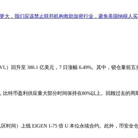
肯定更大，我们应该禁止联邦机构救助加密行业，避免美国纳税人买
TVL）回升至 386.1 亿美元，7 日涨幅 6.49%。其中，锁仓量前五分别
当前牛市周期中，比特币盈利供应量大部分时间保持在80%以上。回顾过
八区时间）上线 EIGEN 1-75 倍 U 本位永续合约。此外，币安全仓、