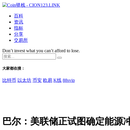
百科
资讯
指标
分享
交易所
Don’t invest what you can’t afford to lose.
大家都在搜：
比特币
以太坊
币安
欧易
K线
88svip
巴尔：美联储正试图确定能源