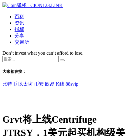
百科
资讯
指标
分享
交易所
Don’t invest what you can’t afford to lose.
大家都在搜：
比特币
以太坊
币安
欧易
K线
88svip
Grvt将上线Centrifuge
JTRSY，1美元起买机构级美