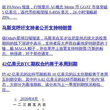
据 PANews 报道，行情显示 AI 概念 Meme 币 GOAT 市值突破
5 亿美元，该代币价格现报 0.4956 美元，24 小时涨幅超
20%。…
马斯克呼吁支持者公开支持特朗普
据Odaily星球日报报道，马斯克在宾夕法尼亚州总统大选投票
期间的线下演讲中表示，支持者应大声而自豪地穿特朗普的 T
恤，戴 MAGA 帽子，并在草坪上放置支持特朗普/万斯的标
志。他强调，对于那些通常…
42亿美元BTC期权合约将于本周到期
约 42 亿美元的比特币期权和 10 亿美元的以太坊期权将于本周
五到期交割。其中约 6.82 亿美元的比特币期权处于"价内"状
态，大部分为看涨期权。该分布与上一季度到期情况相似。
目…
«
2026年8月
»
一
二
三
四
五
六
日