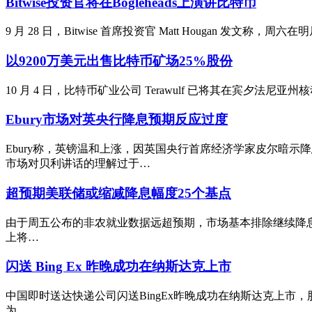
Bitwise投资官将在Bogleheads上演讲比特币
9 月 28 日，Bitwise 首席投资官 Matt Hougan 发文称，周
以9200万美元出售比特币矿场25%股份
10 月 4 日，比特币矿业公司 Terawulf 已将其在宾夕法尼亚州核动
Ebury市场对英央行降息预期反应过度
Ebury称，英镑温和上涨，因英国央行首席经济学家皮尔暗示
市场对贝利讲话的理解过于…
超预期美联储或缩减降息幅度25个基点
由于周五公布的非农就业数据远超预期，市场基本排除继续降息 50 
上将…
闪送 Bing Ex 昨晚成功在纳斯达克上市
中国即时送达快递公司闪送BingEx昨晚成功在纳斯达克上市，股价
为…