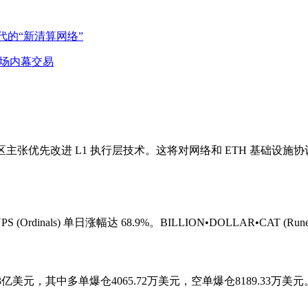
币时代的“新清算网络”
测市场内幕交易
，社区主张优先改进 L1 执行层技术。这将对网络和 ETH 基础设
rdinals) 单日涨幅达 68.9%。BILLION•DOLLAR•CAT (Run
3亿美元，其中多单爆仓4065.72万美元，空单爆仓8189.33万美元