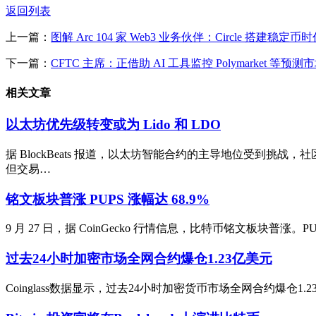
返回列表
上一篇：
图解 Arc 104 家 Web3 业务伙伴：Circle 搭建稳定
下一篇：
CFTC 主席：正借助 AI 工具监控 Polymarket 等预
相关文章
以太坊优先级转变或为 Lido 和 LDO
据 BlockBeats 报道，以太坊智能合约的主导地位受到挑战
但交易…
铭文板块普涨 PUPS 涨幅达 68.9%
9 月 27 日，据 CoinGecko 行情信息，比特币铭文板块普涨。PUPS (O
过去24小时加密市场全网合约爆仓1.23亿美元
Coinglass数据显示，过去24小时加密货币市场全网合约爆仓1.2