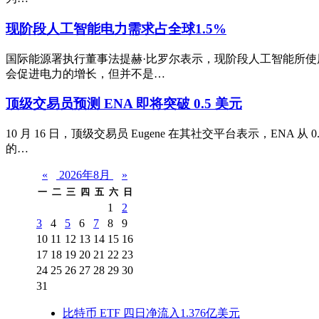
现阶段人工智能电力需求占全球1.5%
国际能源署执行董事法提赫·比罗尔表示，现阶段人工智能所使用
会促进电力的增长，但并不是…
顶级交易员预测 ENA 即将突破 0.5 美元
10 月 16 日，顶级交易员 Eugene 在其社交平台表示，E
的…
«
2026年8月
»
一
二
三
四
五
六
日
1
2
3
4
5
6
7
8
9
10
11
12
13
14
15
16
17
18
19
20
21
22
23
24
25
26
27
28
29
30
31
比特币 ETF 四日净流入1.376亿美元