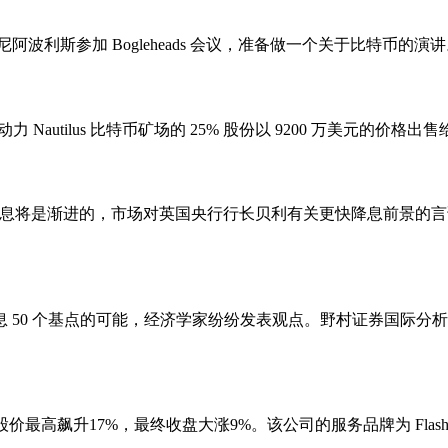
六在明尼阿波利斯参加 Bogleheads 会议，准备做一个关于比特币的演讲。Bo
力 Nautilus 比特币矿场的 25% 股份以 9200 万美元的价格出售给
降息将是渐进的，市场对英国央行行长贝利有关更快降息前景的言论
个基点的可能，经济学家纷纷发表观点。野村证券国际分析师 Aichi
最高飙升17%，最终收盘大涨9%。该公司的服务品牌为 FlashEx