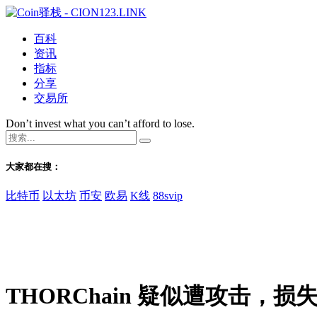
百科
资讯
指标
分享
交易所
Don’t invest what you can’t afford to lose.
大家都在搜：
比特币
以太坊
币安
欧易
K线
88svip
THORChain 疑似遭攻击，损失