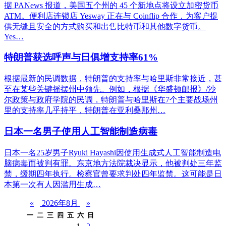
据 PANews 报道，美国五个州的 45 个新地点将设立加密货币
ATM。便利店连锁店 Yesway 正在与 Coinflip 合作，为客户提
供无缝且安全的方式购买和出售比特币和其他数字货币。
Yes…
特朗普获选呼声与日俱增支持率61%
根据最新的民调数据，特朗普的支持率与哈里斯非常接近，甚
至在某些关键摇摆州中领先。例如，根据《华盛顿邮报》/沙
尔政策与政府学院的民调，特朗普与哈里斯在7个主要战场州
里的支持率几乎持平，特朗普在亚利桑那州…
日本一名男子使用人工智能制造病毒
日本一名25岁男子Ryuki Hayashi因使用生成式人工智能制造电
脑病毒而被判有罪。东京地方法院裁决显示，他被判处三年监
禁，缓期四年执行。检察官曾要求判处四年监禁。这可能是日
本第一次有人因滥用生成…
«
2026年8月
»
一
二
三
四
五
六
日