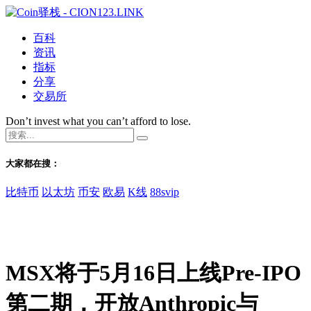
百科
资讯
指标
分享
交易所
Don’t invest what you can’t afford to lose.
大家都在搜：
比特币
以太坊
币安
欧易
K线
88svip
MSX将于5月16日上线Pre-IPO
第二期，开放Anthropic与