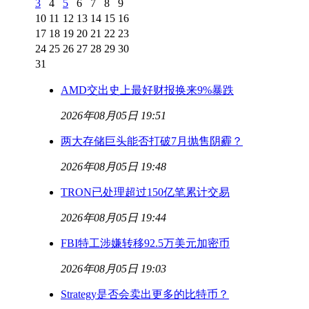
3
4
5
6
7
8
9
10
11
12
13
14
15
16
17
18
19
20
21
22
23
24
25
26
27
28
29
30
31
AMD交出史上最好财报换来9%暴跌
2026年08月05日 19:51
两大存储巨头能否打破7月抛售阴霾？
2026年08月05日 19:48
TRON已处理超过150亿笔累计交易
2026年08月05日 19:44
FBI特工涉嫌转移92.5万美元加密币
2026年08月05日 19:03
Strategy是否会卖出更多的比特币？