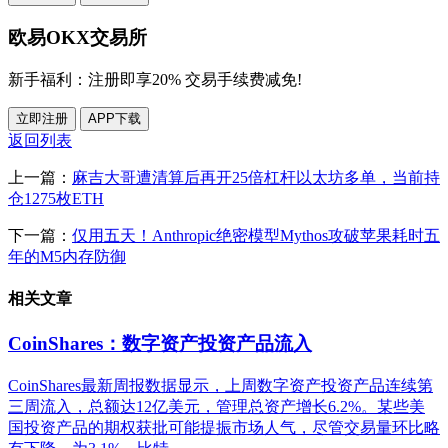
欧易OKX交易所
新手福利：
注册即享20% 交易手续费减免!
立即注册
APP下载
返回列表
上一篇：
麻吉大哥遭清算后再开25倍杠杆以太坊多单，当前持
仓1275枚ETH
下一篇：
仅用五天！Anthropic绝密模型Mythos攻破苹果耗时五
年的M5内存防御
相关文章
CoinShares：数字资产投资产品流入
CoinShares最新周报数据显示，上周数字资产投资产品连续第
三周流入，总额达12亿美元，管理总资产增长6.2%。某些美
国投资产品的期权获批可能提振市场人气，尽管交易量环比略