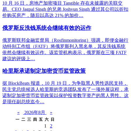
10 月 16 日，房地产加密项目 Tangible 存在未披露的关联交
易。CEO Jagpal Singh 的兄弟 Joshvun Singh 通过其公司以折扣
价购买房产，随后以高达 21% 的加价…
俄罗斯反洗钱系统会继续有效的运作
俄罗斯联邦金融监督局（Rosfinmonitoring）强调，即便金融行
动特别工作组（FATF）将俄罗斯列入黑名单，其反洗钱系统
依然会继续有效运作。该监管机构表示，俄罗斯在三项 FATF
建议的评级上…
哈里斯承诺制定加密货币监管政策
据 BlockBeats 报道，10 月 19 日，为争取黑人男性选民支持，
民主党总统候选人哈里斯的竞选团队发布了一项外展议程，承
诺制定加密货币监管政策以保护投资数字资产的黑人男性。这
是现任副总统迄今…
«
2026年8月
»
一
二
三
四
五
六
日
1
2