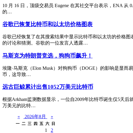
10 月 16 日，顶级交易员 Eugene 在其社交平台表示，E
的…
谷歌已恢复比特币和以太坊价格图表
谷歌已经恢复了在其搜索结果中显示比特币和以太坊的价格图
的讨论和猜测。谷歌的一位发言人透露…
马斯克为特朗普竞选，狗狗币飙升！
埃隆·马斯克（Elon Musk）对狗狗币（DOGE）的影响是
币，这导致…
远古巨鲸累计出售1052万美元比特币
根据Arkham监测数据显示，一位自2009年比特币诞生仅5天
万美元的比特…
«
2026年8月
»
一
二
三
四
五
六
日
1
2