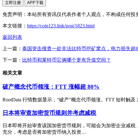
立即注册
APP下载
免责声明：本站所有资讯仅代表作者个人观点，不构成任何投
本文链接：
https://coin123.link/post/1823.html
返回列表
上一篇：
泰国突击搜查一处非法比特币挖矿窝点，电力损失超
下一篇：
比特币和莱特币它俩哪个更有升值空间？
相关文章
破产概念代币领涨：FTT 涨幅超 80%
RootData 行情数据显示，“破产”概念代币领涨。FTT 短时触及 2.99 
日本将审查加密货币规则并考虑减税
日本即将开始审查该国加密货币规则，可能会为加密企业减税，
充分，考虑是否将加密货币纳入投资…