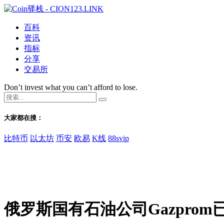
百科
资讯
指标
分享
交易所
Don’t invest what you can’t afford to lose.
大家都在搜：
比特币
以太坊
币安
欧易
K线
88svip
俄罗斯国有石油公司Gazpro