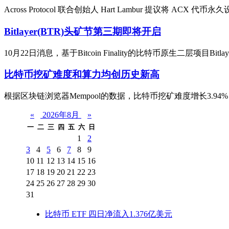
Across Protocol 联合创始人 Hart Lambur 提议将 ACX
Bitlayer(BTR)头矿节第三期即将开启
10月22日消息，基于Bitcoin Finality的比特币原生二层项目Bi
比特币挖矿难度和算力均创历史新高
根据区块链浏览器Mempool的数据，比特币挖矿难度增长3.94
«
2026年8月
»
一
二
三
四
五
六
日
1
2
3
4
5
6
7
8
9
10
11
12
13
14
15
16
17
18
19
20
21
22
23
24
25
26
27
28
29
30
31
比特币 ETF 四日净流入1.376亿美元