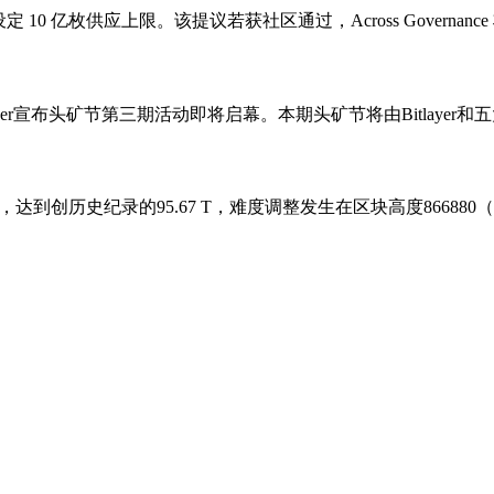
 代币永久设定 10 亿枚供应上限。该提议若获社区通过，Across Governa
tlayer宣布头矿节第三期活动即将启幕。本期头矿节将由Bitlayer和五大生
%，达到创历史纪录的95.67 T，难度调整发生在区块高度86688