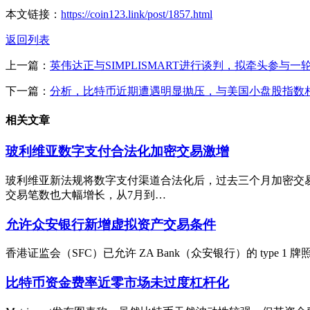
本文链接：
https://coin123.link/post/1857.html
返回列表
上一篇：
英伟达正与SIMPLISMART进行谈判，拟牵头参与一
下一篇：
分析，比特币近期遭遇明显抛压，与美国小盘股指数
相关文章
玻利维亚数字支付合法化加密交易激增
玻利维亚新法规将数字支付渠道合法化后，过去三个月加密交易
交易笔数也大幅增长，从7月到…
允许众安银行新增虚拟资产交易条件
香港证监会（SFC）已允许 ZA Bank（众安银行）的 type
比特币资金费率近零市场未过度杠杆化