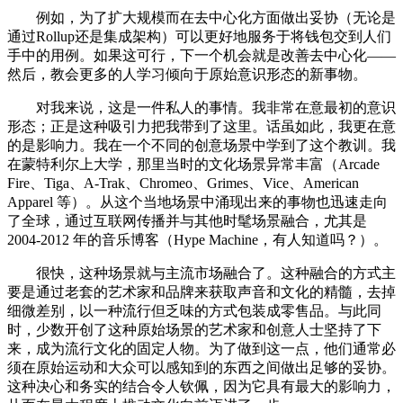
例如，为了扩大规模而在去中心化方面做出妥协（无论是
通过Rollup还是集成架构）可以更好地服务于将钱包交到人们
手中的用例。如果这可行，下一个机会就是改善去中心化——
然后，教会更多的人学习倾向于原始意识形态的新事物。
对我来说，这是一件私人的事情。我非常在意最初的意识
形态；正是这种吸引力把我带到了这里。话虽如此，我更在意
的是影响力。我在一个不同的创意场景中学到了这个教训。我
在蒙特利尔上大学，那里当时的文化场景异常丰富（Arcade
Fire、Tiga、A-Trak、Chromeo、Grimes、Vice、American
Apparel 等）。从这个当地场景中涌现出来的事物也迅速走向
了全球，通过互联网传播并与其他时髦场景融合，尤其是
2004-2012 年的音乐博客（Hype Machine，有人知道吗？）。
很快，这种场景就与主流市场融合了。这种融合的方式主
要是通过老套的艺术家和品牌来获取声音和文化的精髓，去掉
细微差别，以一种流行但乏味的方式包装成零售品。与此同
时，少数开创了这种原始场景的艺术家和创意人士坚持了下
来，成为流行文化的固定人物。为了做到这一点，他们通常必
须在原始运动和大众可以感知到的东西之间做出足够的妥协。
这种决心和务实的结合令人钦佩，因为它具有最大的影响力，