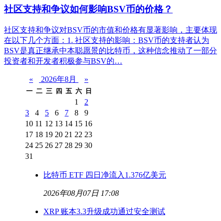
社区支持和争议如何影响BSV币的价格？
社区支持和争议对BSV币的市值和价格有显著影响，主要体现
在以下几个方面：1. 社区支持的影响：BSV币的支持者认为
BSV是真正继承中本聪愿景的比特币，这种信念推动了一部分
投资者和开发者积极参与BSV的…
«
2026年8月
»
一
二
三
四
五
六
日
1
2
3
4
5
6
7
8
9
10
11
12
13
14
15
16
17
18
19
20
21
22
23
24
25
26
27
28
29
30
31
比特币 ETF 四日净流入1.376亿美元
2026年08月07日 17:08
XRP 账本3.3升级成功通过安全测试