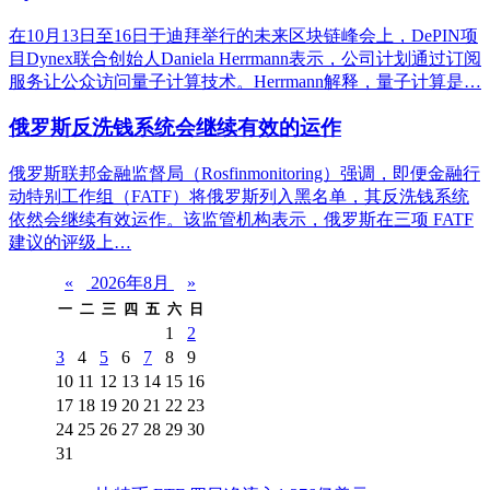
在10月13日至16日于迪拜举行的未来区块链峰会上，DePIN项
目Dynex联合创始人Daniela Herrmann表示，公司计划通过订阅
服务让公众访问量子计算技术。Herrmann解释，量子计算是…
俄罗斯反洗钱系统会继续有效的运作
俄罗斯联邦金融监督局（Rosfinmonitoring）强调，即便金融行
动特别工作组（FATF）将俄罗斯列入黑名单，其反洗钱系统
依然会继续有效运作。该监管机构表示，俄罗斯在三项 FATF
建议的评级上…
«
2026年8月
»
一
二
三
四
五
六
日
1
2
3
4
5
6
7
8
9
10
11
12
13
14
15
16
17
18
19
20
21
22
23
24
25
26
27
28
29
30
31