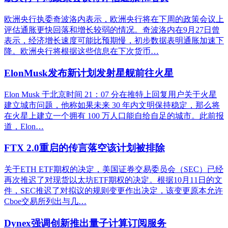
欧洲央行执委奇波洛内表示，欧洲央行将在下周的政策会议上
评估通胀更快回落和增长较弱的情况。奇波洛内在9月27日曾
表示，经济增长速度可能比预期慢，初步数据表明通胀加速下
降。欧洲央行将根据这些信息在下次货币…
ElonMusk发布新计划发射星舰前往火星
Elon Musk 于北京时间 21：07 分在推特上回复用户关于火星
建立城市问题，他称如果未来 30 年内文明保持稳定，那么将
在火星上建立一个拥有 100 万人口能自给自足的城市。此前报
道，Elon…
FTX 2.0重启的传言落空该计划被排除
关于ETH ETF期权的决定，美国证券交易委员会（SEC）已经
再次推迟了对现货以太坊ETF期权的决定。根据10月11日的文
件，SEC推迟了对拟议的规则变更作出决定，该变更原本允许
Cboe交易所列出与几…
Dynex强调创新推出量子计算订阅服务