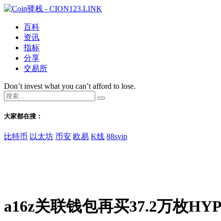
百科
资讯
指标
分享
交易所
Don’t invest what you can’t afford to lose.
大家都在搜：
比特币
以太坊
币安
欧易
K线
88svip
a16z关联钱包再买37.2万枚H