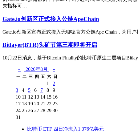
失指标可…
Gate.io创新区正式接入公链ApeChain
Gate.io创新区宣布正式接入无聊猿官方公链Ape Chain，为用
Bitlayer(BTR)头矿节第三期即将开启
10月22日消息，基于Bitcoin Finality的比特币原生二层项目Bi
«
2026年8月
»
一
二
三
四
五
六
日
1
2
3
4
5
6
7
8
9
10
11
12
13
14
15
16
17
18
19
20
21
22
23
24
25
26
27
28
29
30
31
比特币 ETF 四日净流入1.376亿美元