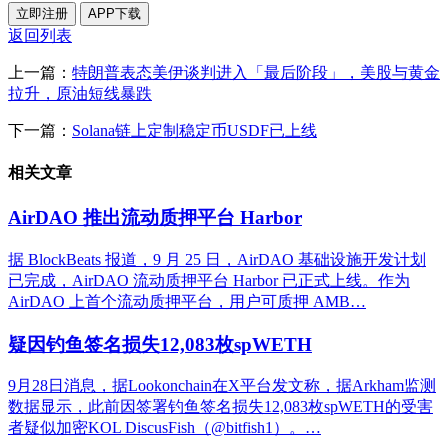
立即注册
APP下载
返回列表
上一篇：
特朗普表态美伊谈判进入「最后阶段」，美股与黄金
拉升，原油短线暴跌
下一篇：
Solana链上定制稳定币USDF已上线
相关文章
AirDAO 推出流动质押平台 Harbor
据 BlockBeats 报道，9 月 25 日，AirDAO 基础设施开发计划
已完成，AirDAO 流动质押平台 Harbor 已正式上线。作为
AirDAO 上首个流动质押平台，用户可质押 AMB…
疑因钓鱼签名损失12,083枚spWETH
9月28日消息，据Lookonchain在X平台发文称，据Arkham监测
数据显示，此前因签署钓鱼签名损失12,083枚spWETH的受害
者疑似加密KOL DiscusFish（@bitfish1）。…