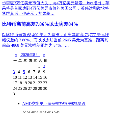
步突破3万亿美元市值大关，向4万亿美元进发。Ives指出，苹
果将是首家达到4万亿美元市值的美国公司，英伟达和微软将
紧跟其后。他表示，苹果基…
比特币离前高差7.86%以太坊差84%
以比特币当前 68,400 美元为基准，距离其前高 73,777 美元涨
幅仅差约 7.86%。而以以太坊当前 2645 美元为基准，距离其
前高 4868 美元涨幅差距约为 84%。…
«
2026年8月
»
一
二
三
四
五
六
日
1
2
3
4
5
6
7
8
9
10
11
12
13
14
15
16
17
18
19
20
21
22
23
24
25
26
27
28
29
30
31
AMD交出史上最好财报换来9%暴跌
2026年08月05日 19:51