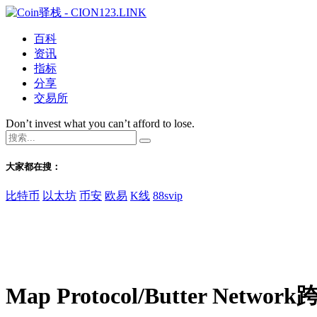
百科
资讯
指标
分享
交易所
Don’t invest what you can’t afford to lose.
大家都在搜：
比特币
以太坊
币安
欧易
K线
88svip
Map Protocol/Butter 