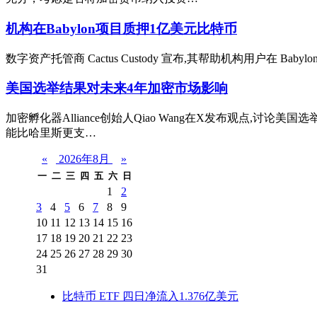
机构在Babylon项目质押1亿美元比特币
数字资产托管商 Cactus Custody 宣布,其帮助机构用户在 Bab
美国选举结果对未来4年加密市场影响
加密孵化器Alliance创始人Qiao Wang在X发布观点
能比哈里斯更支…
«
2026年8月
»
一
二
三
四
五
六
日
1
2
3
4
5
6
7
8
9
10
11
12
13
14
15
16
17
18
19
20
21
22
23
24
25
26
27
28
29
30
31
比特币 ETF 四日净流入1.376亿美元