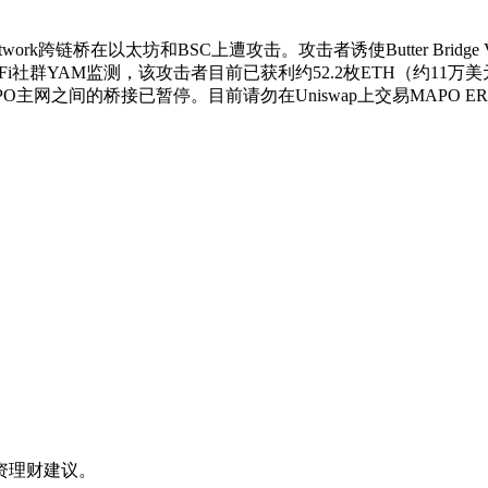
Butter Network跨链桥在以太坊和BSC上遭攻击。攻击者诱使Butter
Fi社群YAM监测，该攻击者目前已获利约52.2枚ETH（约11万美元
O主网之间的桥接已暂停。目前请勿在Uniswap上交易MAPO ER
资理财建议。