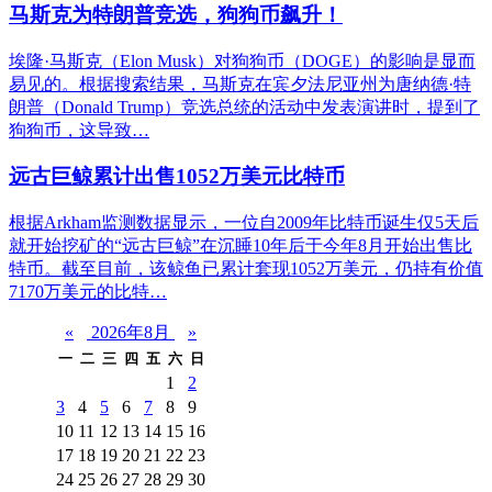
马斯克为特朗普竞选，狗狗币飙升！
埃隆·马斯克（Elon Musk）对狗狗币（DOGE）的影响是显而
易见的。根据搜索结果，马斯克在宾夕法尼亚州为唐纳德·特
朗普（Donald Trump）竞选总统的活动中发表演讲时，提到了
狗狗币，这导致…
远古巨鲸累计出售1052万美元比特币
根据Arkham监测数据显示，一位自2009年比特币诞生仅5天后
就开始挖矿的“远古巨鲸”在沉睡10年后于今年8月开始出售比
特币。截至目前，该鲸鱼已累计套现1052万美元，仍持有价值
7170万美元的比特…
«
2026年8月
»
一
二
三
四
五
六
日
1
2
3
4
5
6
7
8
9
10
11
12
13
14
15
16
17
18
19
20
21
22
23
24
25
26
27
28
29
30