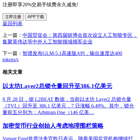
注册即享20%交易手续费永久减免!
立即注册
APP下载
返回列表
上一篇：
中国贸促会：第四届链博会首次设立人工智能专区，
集聚英伟达等中外人工智能领域领军企业
下一篇：
智谱发布GLM-5.1高速版API，输出速度达400
tokens/s
相关文章
以太坊Layer2总锁仓量回升至386.1亿美元
9 月 28 日，据 L2BEAT 数据，当前以太坊 Layer2 总锁仓量
（TVL）回升至 386.1 亿美元，7 日涨幅 6.49%。其中，锁仓
量前五分别为：Arbitrum One（146 亿美…
加密货币行业创始人考虑地理围栏策略
Variant Fund首席法务官昨日表示，随着美国监管机构继续打