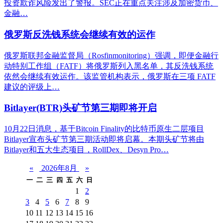
投资欺诈风险发出了警报。SEC正在重点关注涉及加密货币、
金融…
俄罗斯反洗钱系统会继续有效的运作
俄罗斯联邦金融监督局（Rosfinmonitoring）强调，即便金融行
动特别工作组（FATF）将俄罗斯列入黑名单，其反洗钱系统
依然会继续有效运作。该监管机构表示，俄罗斯在三项 FATF
建议的评级上…
Bitlayer(BTR)头矿节第三期即将开启
10月22日消息，基于Bitcoin Finality的比特币原生二层项目
Bitlayer宣布头矿节第三期活动即将启幕。本期头矿节将由
Bitlayer和五大生态项目，RollDex、Desyn Pro…
«
2026年8月
»
一
二
三
四
五
六
日
1
2
3
4
5
6
7
8
9
10
11
12
13
14
15
16