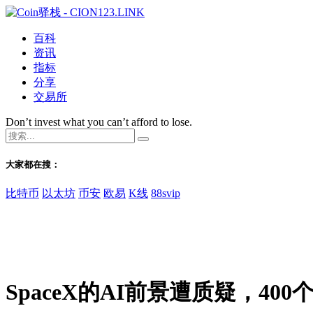
百科
资讯
指标
分享
交易所
Don’t invest what you can’t afford to lose.
大家都在搜：
比特币
以太坊
币安
欧易
K线
88svip
SpaceX的AI前景遭质疑，40