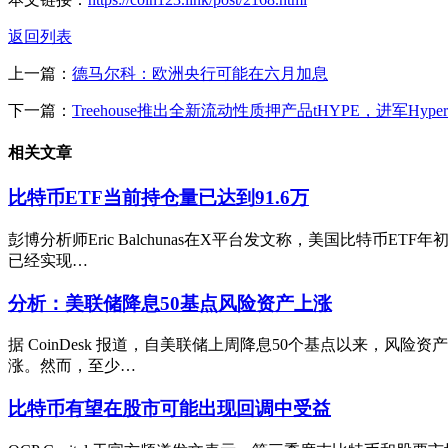
返回列表
上一篇：
德马尔科：欧洲央行可能在六月加息
下一篇：
Treehouse推出全新流动性质押产品tHYPE，进军HyperL
相关文章
比特币ETF当前持仓量已达到91.6万
彭博分析师Eric Balchunas在X平台发文称，美国比特币
已经实现…
分析：美联储降息50基点风险资产上涨
据 CoinDesk 报道，自美联储上周降息50个基点以来，风
涨。然而，至少…
比特币有望在股市可能出现回调中受益