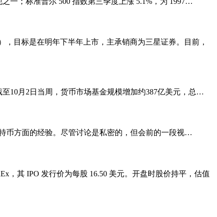
一；标准普尔 500 指数第三季度上涨 5.1%，为 1997…
（IPO），目标是在明年下半年上市，主承销商为三星证券。目前，
显示，截至10月2日当周，货币市场基金规模增加约387亿美元，总…
和萨尔瓦多在比特币方面的经验。尽管讨论是私密的，但会前的一段视…
，其 IPO 发行价为每股 16.50 美元。开盘时股价持平，估值