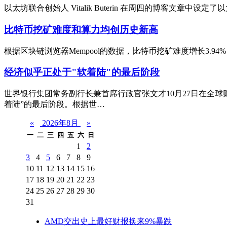
以太坊联合创始人 Vitalik Buterin 在周四的博客文章中设定了以
比特币挖矿难度和算力均创历史新高
根据区块链浏览器Mempool的数据，比特币挖矿难度增长3.94
经济似乎正处于"软着陆"的最后阶段
世界银行集团常务副行长兼首席行政官张文才10月27日在全球
着陆”的最后阶段。根据世…
«
2026年8月
»
一
二
三
四
五
六
日
1
2
3
4
5
6
7
8
9
10
11
12
13
14
15
16
17
18
19
20
21
22
23
24
25
26
27
28
29
30
31
AMD交出史上最好财报换来9%暴跌