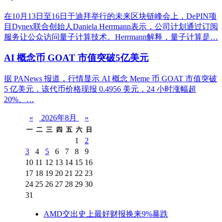
在10月13日至16日于迪拜举行的未来区块链峰会上，DePIN项
目Dynex联合创始人Daniela Herrmann表示，公司计划通过订阅
服务让公众访问量子计算技术。Herrmann解释，量子计算是…
AI 概念币 GOAT 市值突破5亿美元
据 PANews 报道，行情显示 AI 概念 Meme 币 GOAT 市值突破
5 亿美元，该代币价格现报 0.4956 美元，24 小时涨幅超
20%。…
«
2026年8月
»
一
二
三
四
五
六
日
1
2
3
4
5
6
7
8
9
10
11
12
13
14
15
16
17
18
19
20
21
22
23
24
25
26
27
28
29
30
31
AMD交出史上最好财报换来9%暴跌