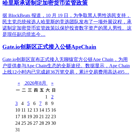
哈里斯承诺制定加密货币监管政策
据 BlockBeats 报道，10 月 19 日，为争取黑人男性选民支持，
民主党总统候选人哈里斯的竞选团队发布了一项外展议程，承
诺制定加密货币监管政策以保护投资数字资产的黑人男性。这
是现任副总统迄今…
Gate.io创新区正式接入公链ApeChain
Gate.io创新区宣布正式接入无聊猿官方公链Ape Chain，为用
户提供参与Ape Chain生态的全新途径。数据显示，Ape Chain
上线12小时内已完成超36万笔交易，累计交易费用高达495…
«
2026年8月
»
一
二
三
四
五
六
日
1
2
3
4
5
6
7
8
9
10
11
12
13
14
15
16
17
18
19
20
21
22
23
24
25
26
27
28
29
30
31