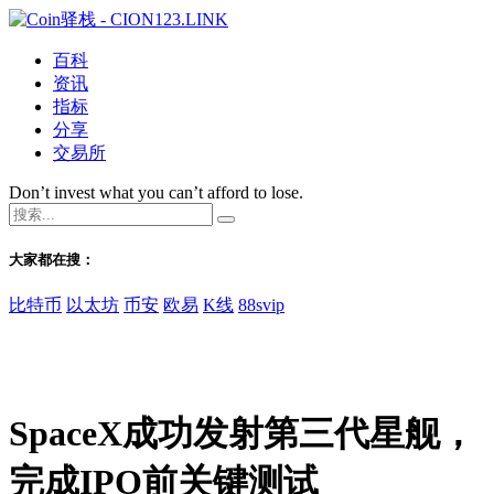
百科
资讯
指标
分享
交易所
Don’t invest what you can’t afford to lose.
大家都在搜：
比特币
以太坊
币安
欧易
K线
88svip
SpaceX成功发射第三代星舰，
完成IPO前关键测试