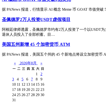
据 PANews 报道，行情显示 AI 概念 Meme 币 GOAT 市值突
圣佩德罗2万人投资USDT虚假项目
阿根廷律师透露，圣佩德罗市约有2万人投资了一个以USDT
退休人员投入了全部积蓄。目…
美国五州新增 45 个加密货币 ATM
据 PANews 报道，美国五个州的 45 个新地点将设立加密货币 
«
2026年8月
»
一
二
三
四
五
六
日
1
2
3
4
5
6
7
8
9
10
11
12
13
14
15
16
17
18
19
20
21
22
23
24
25
26
27
28
29
30
31