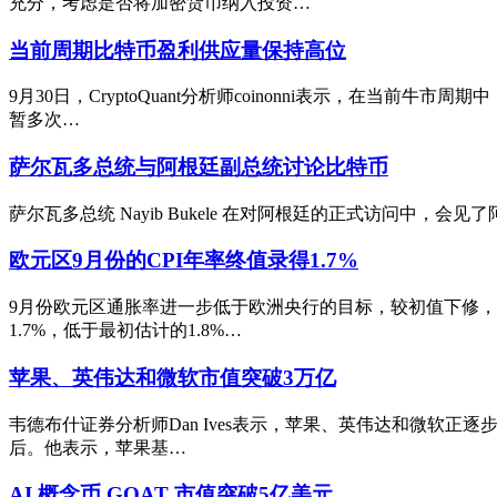
充分，考虑是否将加密货币纳入投资…
当前周期比特币盈利供应量保持高位
9月30日，CryptoQuant分析师coinonni表示，在
暂多次…
萨尔瓦多总统与阿根廷副总统讨论比特币
萨尔瓦多总统 Nayib Bukele 在对阿根廷的正式访问中，会见
欧元区9月份的CPI年率终值录得1.7%
9月份欧元区通胀率进一步低于欧洲央行的目标，较初值下修，
1.7%，低于最初估计的1.8%…
苹果、英伟达和微软市值突破3万亿
韦德布什证券分析师Dan Ives表示，苹果、英伟达和微软正
后。他表示，苹果基…
AI 概念币 GOAT 市值突破5亿美元