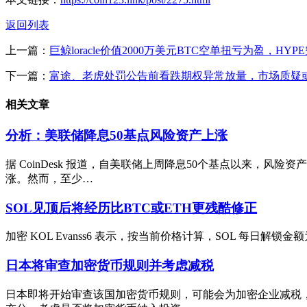
返回列表
上一篇：
巨鲸loracle价值2000万美元BTC空单扭亏为盈，HYP
下一篇：
富途、老虎处罚公告前看跌期权异常放量，市场质疑
相关文章
分析：美联储降息50基点风险资产上涨
据 CoinDesk 报道，自美联储上周降息50个基点以来，风
涨。然而，至少…
SOL见顶后将经历比BTC或ETH更残酷修正
加密 KOL Evanss6 表示，按当前价格计算，SOL 每日解锁金额
日本将审查加密货币规则并考虑减税
日本即将开始审查该国加密货币规则，可能会为加密企业减税，