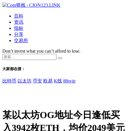
百科
资讯
指标
分享
交易所
Don’t invest what you can’t afford to lose.
大家都在搜：
比特币
以太坊
币安
欧易
K线
88svip
某以太坊OG地址今日逢低买
入3942枚ETH，均价2049美元