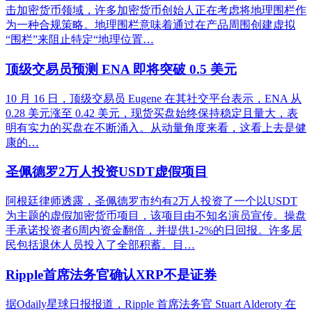
击加密货币领域，许多加密货币创始人正在考虑将地理围栏作
为一种合规策略。地理围栏意味着通过在产品周围创建虚拟
“围栏”来阻止特定“地理位置…
顶级交易员预测 ENA 即将突破 0.5 美元
10 月 16 日，顶级交易员 Eugene 在其社交平台表示，ENA 从
0.28 美元涨至 0.42 美元，现货买盘始终保持稳定且量大，表
明有实力的买盘在不断涌入。从动量角度来看，这看上去是健
康的…
圣佩德罗2万人投资USDT虚假项目
阿根廷律师透露，圣佩德罗市约有2万人投资了一个以USDT
为主题的虚假加密货币项目，该项目由不知名演员宣传。操盘
手承诺投资者6周内资金翻倍，并提供1-2%的日回报。许多居
民包括退休人员投入了全部积蓄。目…
Ripple首席法务官确认XRP不是证券
据Odaily星球日报报道，Ripple 首席法务官 Stuart Alderoty 在