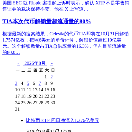
美国 SEC 就 Ripple 案提起上诉时表示，确认 XRP 不是零售销
售证券的裁决保持不变。他在 X 上写道…
TIA本次代币解锁量超流通量的80%
根据最新的搜索结果，Celestia的代币TIA即将在10月31日解锁
1.7574亿枚，按照6美元的单价计算，解锁价值超过10亿美
元。这个解锁数量占TIA总供应量的16.3%，但占目前流通量
的80.0…
«
2026年8月
»
一
二
三
四
五
六
日
1
2
3
4
5
6
7
8
9
10
11
12
13
14
15
16
17
18
19
20
21
22
23
24
25
26
27
28
29
30
31
比特币 ETF 四日净流入1.376亿美元
2026年08月07日 17:08