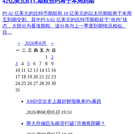
42亿美元BTC期权合约将于本周到期
约 42 亿美元的比特币期权和 10 亿美元的以太坊期权将于本周
五到期交割。其中约 6.82 亿美元的比特币期权处于"价内"状
态，大部分为看涨期权。该分布与上一季度到期情况相似。
目…
«
2026年8月
»
一
二
三
四
五
六
日
1
2
3
4
5
6
7
8
9
10
11
12
13
14
15
16
17
18
19
20
21
22
23
24
25
26
27
28
29
30
31
AMD交出史上最好财报换来9%暴跌
2026年08月05日 19:51
两大存储巨头能否打破7月抛售阴霾？