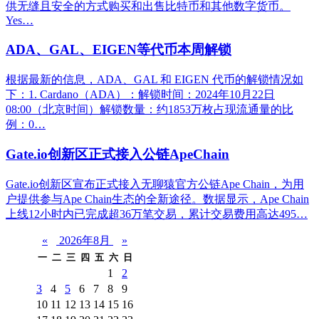
供无缝且安全的方式购买和出售比特币和其他数字货币。
Yes…
ADA、GAL、EIGEN等代币本周解锁
根据最新的信息，ADA、GAL 和 EIGEN 代币的解锁情况如
下：1. Cardano（ADA）：解锁时间：2024年10月22日
08:00（北京时间）解锁数量：约1853万枚占现流通量的比
例：0…
Gate.io创新区正式接入公链ApeChain
Gate.io创新区宣布正式接入无聊猿官方公链Ape Chain，为用
户提供参与Ape Chain生态的全新途径。数据显示，Ape Chain
上线12小时内已完成超36万笔交易，累计交易费用高达495…
«
2026年8月
»
一
二
三
四
五
六
日
1
2
3
4
5
6
7
8
9
10
11
12
13
14
15
16