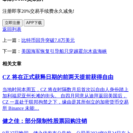
注册即享20%交易手续费永久减免!
立即注册
APP下载
返回列表
上一篇：
比特币回升突破7.8万美元
下一篇：
美国海军恢复引导船只穿越霍尔木兹海峡
相关文章
CZ 将在正式获释日期的前两天提前获得自由
当地时间本周五，CZ 将在时隔数月后首次以自由人身份踏上
加利福尼亚州长滩的街头。 自四月同意从迪拜返回美国后，
CZ 一直处于联邦拘禁之下，缘由是其所创立的加密货币交易
所 Binance 未能…
健之佳：部分限制性股票回购注销