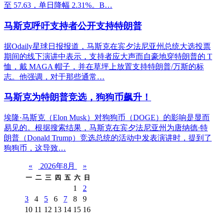
至 57.63，单日降幅 2.31%。B…
马斯克呼吁支持者公开支持特朗普
据Odaily星球日报报道，马斯克在宾夕法尼亚州总统大选投票
期间的线下演讲中表示，支持者应大声而自豪地穿特朗普的 T
恤，戴 MAGA 帽子，并在草坪上放置支持特朗普/万斯的标
志。他强调，对于那些通常…
马斯克为特朗普竞选，狗狗币飙升！
埃隆·马斯克（Elon Musk）对狗狗币（DOGE）的影响是显而
易见的。根据搜索结果，马斯克在宾夕法尼亚州为唐纳德·特
朗普（Donald Trump）竞选总统的活动中发表演讲时，提到了
狗狗币，这导致…
«
2026年8月
»
一
二
三
四
五
六
日
1
2
3
4
5
6
7
8
9
10
11
12
13
14
15
16