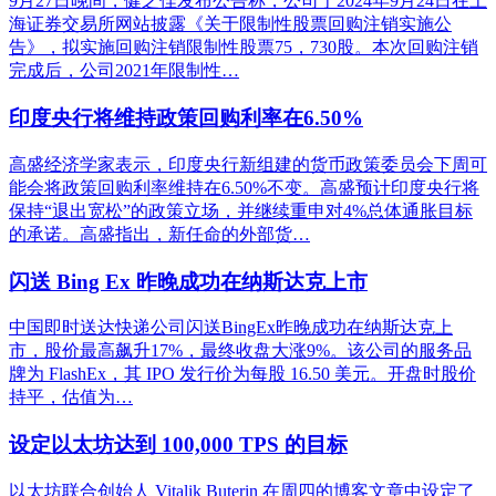
9月27日晚间，健之佳发布公告称，公司于2024年9月24日在上
海证券交易所网站披露《关于限制性股票回购注销实施公
告》，拟实施回购注销限制性股票75，730股。本次回购注销
完成后，公司2021年限制性…
印度央行将维持政策回购利率在6.50%
高盛经济学家表示，印度央行新组建的货币政策委员会下周可
能会将政策回购利率维持在6.50%不变。高盛预计印度央行将
保持“退出宽松”的政策立场，并继续重申对4%总体通胀目标
的承诺。高盛指出，新任命的外部货…
闪送 Bing Ex 昨晚成功在纳斯达克上市
中国即时送达快递公司闪送BingEx昨晚成功在纳斯达克上
市，股价最高飙升17%，最终收盘大涨9%。该公司的服务品
牌为 FlashEx，其 IPO 发行价为每股 16.50 美元。开盘时股价
持平，估值为…
设定以太坊达到 100,000 TPS 的目标
以太坊联合创始人 Vitalik Buterin 在周四的博客文章中设定了