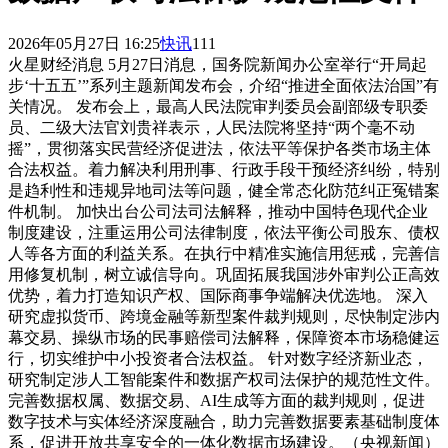
2026年05月27日 16:25
快讯
111
火星财经消息 5月27日消息，国务院新闻办公室举行“开局起
步‘十五五’”系列主题新闻发布会，介绍“推进全面依法治国”有
关情况。 发布会上，最高人民法院审判委员会副部级专职委
员、二级大法官刘贵祥表示，人民法院将坚持“两个毫不动
摇”，贯彻落实民营经济促进法，依法平等保护各类市场主体
合法权益。着力解决利用刑事、行政手段干预经济纠纷，特别
是趋利性和违规异地司法等问题，健全常态化防范纠正冤错案
件机制。 加快出台公司法司法解释，推动中国特色现代企业
制度建设，注重运用公司法律制度，依法平衡公司股东、债权
人等各方面的利益关系。在执行中精准实施信用惩戒，完善信
用修复机制，树立诚信导向。巩固拓展我国涉外审判公正高效
优势，着力打造知识产权、国际商事争端解决优选地。 深入
研究虚拟货币、跨境金融等新型案件裁判规则，尽快制定涉内
幕交易、操纵市场的民事赔偿司法解释，保障资本市场稳健运
行，切实维护中小投资者合法权益。 针对数字经济新业态，
研究制定涉人工智能案件和数据产权司法保护的规范性文件。
完善数据权属、数据交易、AI生成等方面的裁判规则，促进
数字技术与实体经济深度融合，助力完善数据要素基础制度体
系，促进开放共享安全的一体化数据市场建设。（央视新闻）