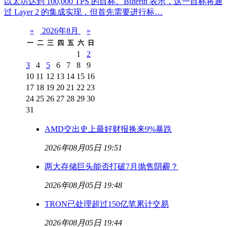
以太坊达到 100,000 TPS 的目标。Buterin 表示，这一目标将通
过 Layer 2 的集成实现，但首先需要进行标…
«
2026年8月
»
一
二
三
四
五
六
日
1
2
3
4
5
6
7
8
9
10
11
12
13
14
15
16
17
18
19
20
21
22
23
24
25
26
27
28
29
30
31
AMD交出史上最好财报换来9%暴跌
2026年08月05日 19:51
两大存储巨头能否打破7月抛售阴霾？
2026年08月05日 19:48
TRON已处理超过150亿笔累计交易
2026年08月05日 19:44