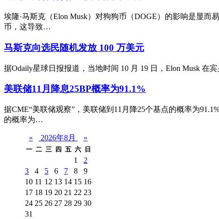
埃隆·马斯克（Elon Musk）对狗狗币（DOGE）的影响是
币，这导致…
马斯克向选民随机发放 100 万美元
据Odaily星球日报报道，当地时间 10 月 19 日，Elon M
美联储11月降息25BP概率为91.1%
据CME“美联储观察”，美联储到11月降25个基点的概率为91.
的概率为…
«
2026年8月
»
一
二
三
四
五
六
日
1
2
3
4
5
6
7
8
9
10
11
12
13
14
15
16
17
18
19
20
21
22
23
24
25
26
27
28
29
30
31