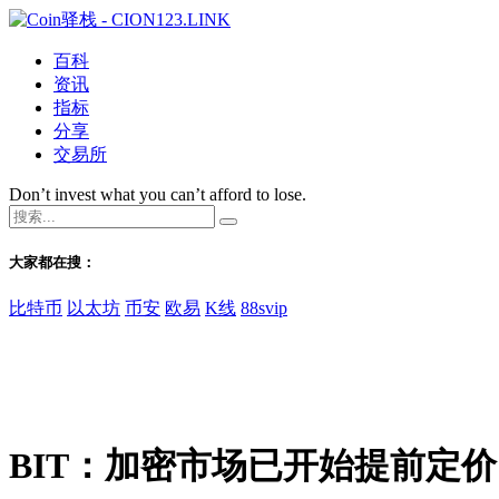
百科
资讯
指标
分享
交易所
Don’t invest what you can’t afford to lose.
大家都在搜：
比特币
以太坊
币安
欧易
K线
88svip
BIT：加密市场已开始提前定价 Sp