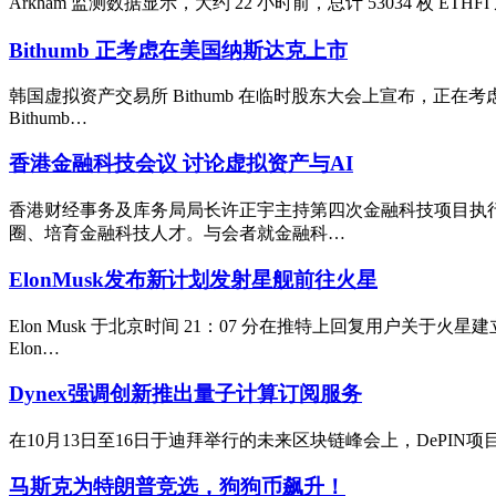
Arkham 监测数据显示，大约 22 小时前，总计 53034 枚 ETHFI
Bithumb 正考虑在美国纳斯达克上市
韩国虚拟资产交易所 Bithumb 在临时股东大会上宣布，正在
Bithumb…
香港金融科技会议 讨论虚拟资产与AI
香港财经事务及库务局局长许正宇主持第四次金融科技项目执
圈、培育金融科技人才。与会者就金融科…
ElonMusk发布新计划发射星舰前往火星
Elon Musk 于北京时间 21：07 分在推特上回复用户关
Elon…
Dynex强调创新推出量子计算订阅服务
在10月13日至16日于迪拜举行的未来区块链峰会上，DePIN项目D
马斯克为特朗普竞选，狗狗币飙升！