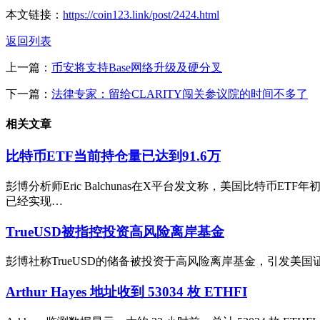
本文链接：
https://coin123.link/post/2424.html
返回列表
上一篇：
币安将支持Base网络升级及硬分叉
下一篇：
法律专家：留给CLARITY闯关参议院的时间不多了
相关文章
比特币ETF当前持仓量已达到91.6万
彭博分析师Eric Balchunas在X平台发文称，美国比特币
已经实现…
TrueUSD被指控投资高风险离岸基金
彭博社称TrueUSD的储备被投资于高风险离岸基金，引发美国证券交易委
Arthur Hayes 地址收到 53034 枚 ETHFI