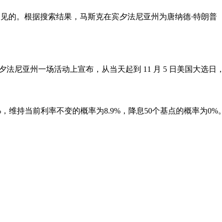
显而易见的。根据搜索结果，马斯克在宾夕法尼亚州为唐纳德·特朗普（D
usk 在宾夕法尼亚州一场活动上宣布，从当天起到 11 月 5 日美国大
1%，维持当前利率不变的概率为8.9%，降息50个基点的概率为0