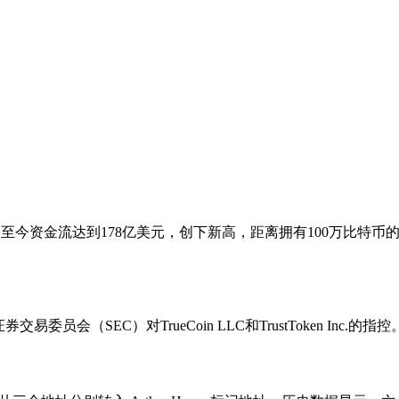
ETF年初至今资金流达到178亿美元，创下新高，距离拥有100万
员会（SEC）对TrueCoin LLC和TrustToken Inc.的