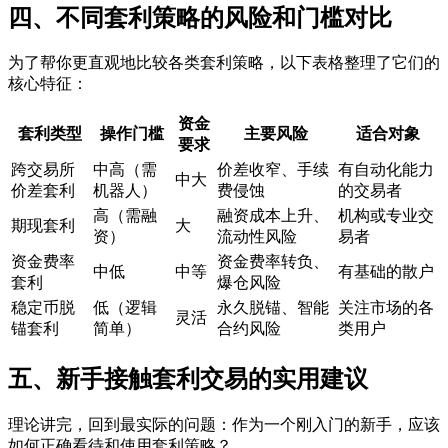
四、不同套利策略的风险和门槛对比
为了帮你更直观地比较各类套利策略，以下表格整理了它们的
核心特征：
资金
套利类型
操作门槛
主要风险
适合对象
要求
跨交易所
中高（需
价差收窄、手续
有自动化能力
中大
价差套利
机器人）
费侵蚀
的交易者
高（需融
融资成本上升、
机构或专业交
期现套利
大
资）
流动性风险
易者
资金费率
资金费率转负、
中低
中等
有基础的散户
套利
爆仓风险
稳定币脱
低（逻辑
永久脱锚、智能
关注市场的各
灵活
锚套利
简单）
合约风险
类用户
五、新手接触套利交易的实用建议
理论讲完，回到最实际的问题：作为一个刚入门的新手，应该
如何正确看待和使用套利策略？