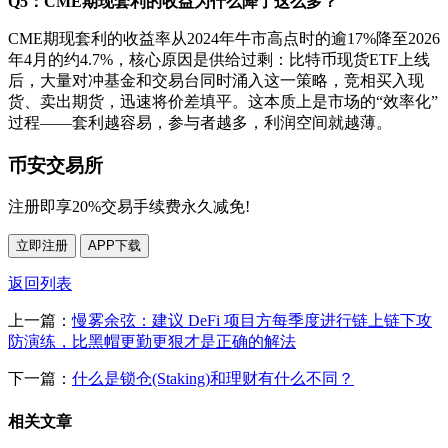
Q5：CME期现套利的收益为什么降了这么多？
CME期现套利的收益率从2024年牛市高点时的逾17%降至2026
年4月的约4.7%，核心原因是供给过剩：比特币现货ETF上线
后，大量对冲基金和交易台同时涌入这一策略，竞相买入现
货、卖出期货，迅速将价差填平。这本质上是市场的“效率化”
过程——套利越容易，参与者越多，利润空间就越薄。
币安交易所
注册即享20%交易手续费永久减免!
立即注册
APP下载
返回列表
上一篇：
慢雾余弦：建议 DeFi 项目方每季度进行链上链下攻
防演练，比黑帽更勤更狠才是正确的解法
下一篇：
什么是锁仓(Staking)和理财有什么不同？
相关文章