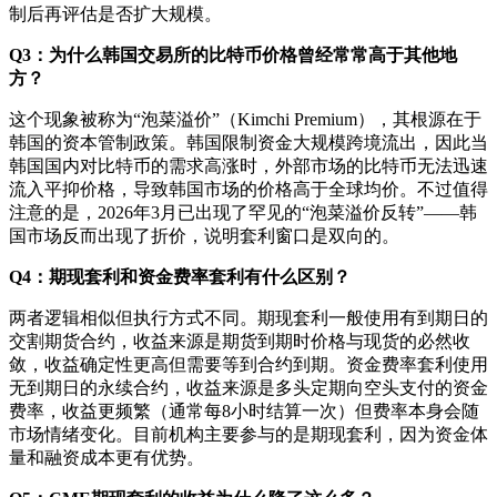
制后再评估是否扩大规模。
Q3：为什么韩国交易所的比特币价格曾经常常高于其他地
方？
这个现象被称为“泡菜溢价”（Kimchi Premium），其根源在于
韩国的资本管制政策。韩国限制资金大规模跨境流出，因此当
韩国国内对比特币的需求高涨时，外部市场的比特币无法迅速
流入平抑价格，导致韩国市场的价格高于全球均价。不过值得
注意的是，2026年3月已出现了罕见的“泡菜溢价反转”——韩
国市场反而出现了折价，说明套利窗口是双向的。
Q4：期现套利和资金费率套利有什么区别？
两者逻辑相似但执行方式不同。期现套利一般使用有到期日的
交割期货合约，收益来源是期货到期时价格与现货的必然收
敛，收益确定性更高但需要等到合约到期。资金费率套利使用
无到期日的永续合约，收益来源是多头定期向空头支付的资金
费率，收益更频繁（通常每8小时结算一次）但费率本身会随
市场情绪变化。目前机构主要参与的是期现套利，因为资金体
量和融资成本更有优势。