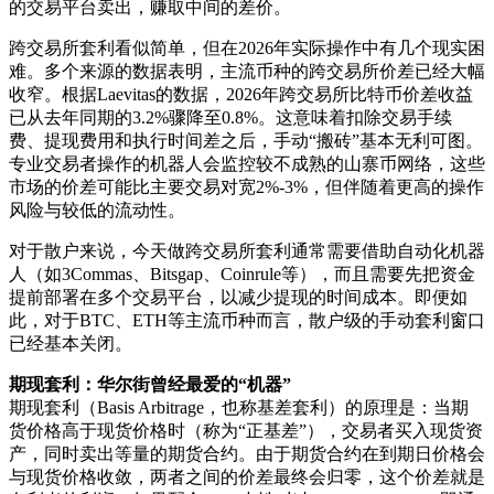
的交易平台卖出，赚取中间的差价。
跨交易所套利看似简单，但在2026年实际操作中有几个现实困
难。多个来源的数据表明，主流币种的跨交易所价差已经大幅
收窄。根据Laevitas的数据，2026年跨交易所比特币价差收益
已从去年同期的3.2%骤降至0.8%。这意味着扣除交易手续
费、提现费用和执行时间差之后，手动“搬砖”基本无利可图。
专业交易者操作的机器人会监控较不成熟的山寨币网络，这些
市场的价差可能比主要交易对宽2%-3%，但伴随着更高的操作
风险与较低的流动性。
对于散户来说，今天做跨交易所套利通常需要借助自动化机器
人（如3Commas、Bitsgap、Coinrule等），而且需要先把资金
提前部署在多个交易平台，以减少提现的时间成本。即便如
此，对于BTC、ETH等主流币种而言，散户级的手动套利窗口
已经基本关闭。
期现套利：华尔街曾经最爱的“机器”
期现套利（Basis Arbitrage，也称基差套利）的原理是：当期
货价格高于现货价格时（称为“正基差”），交易者买入现货资
产，同时卖出等量的期货合约。由于期货合约在到期日价格会
与现货价格收敛，两者之间的价差最终会归零，这个价差就是