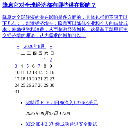
降息它对全球经济都有哪些潜在影响？
降息对全球经济的潜在影响是多方面的，具体包括但不限于以
下几点：1. 刺激经济增长：降息可以降低企业和个人的借款成
本，鼓励投资和消费，从而刺激经济增长。这是基于凯恩斯主
义经济学的理论，认为需求的增加可以…
«
2026年8月
»
一
二
三
四
五
六
日
1
2
3
4
5
6
7
8
9
10
11
12
13
14
15
16
17
18
19
20
21
22
23
24
25
26
27
28
29
30
31
比特币 ETF 四日净流入1.376亿美元
2026年08月07日 17:08
XRP 账本3.3升级成功通过安全测试