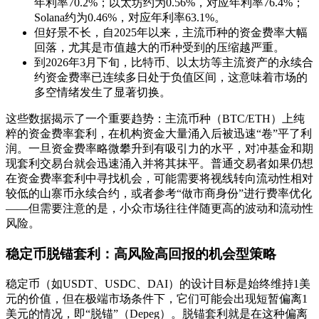
年利率70.2%；以太坊约为0.56%，对应年利率76.4%；
Solana约为0.46%，对应年利率63.1%。
但好景不长，自2025年以来，主流币种的资金费率大幅
回落，尤其是市值越大的币种受到的压缩越严重。
到2026年3月下旬，比特币、以太坊等主流资产的永续合
约资金费率已连续多日处于负值区间，这意味着市场的
多空情绪发生了显著切换。
这些数据揭示了一个重要趋势：主流币种（BTC/ETH）上纯
粹的资金费率套利，在机构资金大量涌入后被迅速“卷”平了利
润。一旦资金费率略微攀升到有吸引力的水平，对冲基金和期
现套利交易台就会迅速涌入并将其抹平。普通交易者如果仍想
在资金费率套利中寻找机会，可能需要将视线转向流动性相对
较低的山寨币永续合约，或者参考“做市商身份”进行费率优化
——但需要注意的是，小众市场往往伴随更高的波动和流动性
风险。
稳定币脱锚套利：高风险高回报的机会型策略
稳定币（如USDT、USDC、DAI）的设计目标是始终维持1美
元的价值，但在极端市场条件下，它们可能会出现短暂偏离1
美元的情况，即“脱锚”（Depeg）。脱锚套利就是在这种偏离