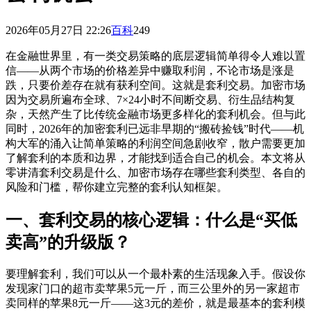
2026年05月27日 22:26
百科
249
在金融世界里，有一类交易策略的底层逻辑简单得令人难以置
信——从两个市场的价格差异中赚取利润，不论市场是涨是
跌，只要价差存在就有获利空间。这就是套利交易。加密市场
因为交易所遍布全球、7×24小时不间断交易、衍生品结构复
杂，天然产生了比传统金融市场更多样化的套利机会。但与此
同时，2026年的加密套利已远非早期的“搬砖捡钱”时代——机
构大军的涌入让简单策略的利润空间急剧收窄，散户需要更加
了解套利的本质和边界，才能找到适合自己的机会。本文将从
零讲清套利交易是什么、加密市场存在哪些套利类型、各自的
风险和门槛，帮你建立完整的套利认知框架。
一、套利交易的核心逻辑：什么是“买低
卖高”的升级版？
要理解套利，我们可以从一个最朴素的生活现象入手。假设你
发现家门口的超市卖苹果5元一斤，而三公里外的另一家超市
卖同样的苹果8元一斤——这3元的差价，就是最基本的套利模