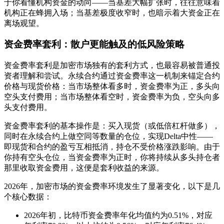
于你看懂机构资金的动向——当基差大幅扩张时，往往意味着
机构正在蜂拥入场；当基差极度收窄时，也暗示着大资金正在
离场观望。
资金费率套利：散户更能触及的低风险策略
资金费率套利是加密市场独有的套利方式，也最容易被普通投
资者理解和尝试。永续合约通过资金费率这一机制来锚定合约
价格与现货价格：当市场整体看多时，资金费率为正，多头向
空头支付费用；当市场整体看空时，资金费率为负，空头向多
头支付费用。
资金费率套利的基本操作是：买入现货（或低倍杠杆做多），
同时在永续合约上做空同等数量的仓位，实现Delta中性——
即现货和合约的盈亏互相抵消，持仓不受价格涨跌影响。由于
你持有空头仓位，当资金费率为正时，你将持续从多头持仓者
那里收取资金费用，这便是套利收益的来源。
2026年，加密市场的资金费率环境发生了显著变化，以下是几
个核心数据：
2026年初，比特币资金费率年化均值约为0.51%，对应