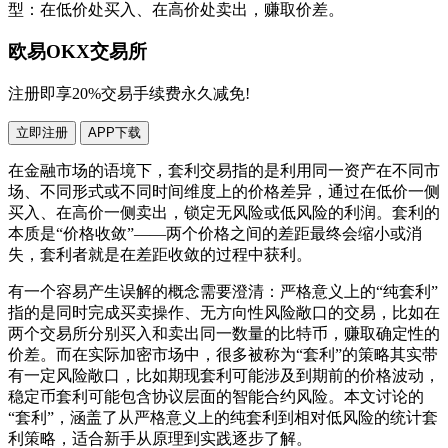
型：在低价处买入、在高价处卖出，赚取价差。
欧易OKX交易所
注册即享20%交易手续费永久减免!
立即注册
APP下载
在金融市场的语境下，套利交易指的是利用同一资产在不同市
场、不同形式或不同时间维度上的价格差异，通过在低价一侧
买入、在高价一侧卖出，锁定无风险或低风险的利润。套利的
本质是“价格收敛”——两个价格之间的差距最终会缩小或消
失，套利者就是在差距收敛的过程中获利。
有一个容易产生误解的概念需要澄清：严格意义上的“纯套利”
指的是同时完成买卖操作、无方向性风险敞口的交易，比如在
两个交易所分别买入和卖出同一数量的比特币，赚取确定性的
价差。而在实际加密市场中，很多被称为“套利”的策略其实带
有一定风险敞口，比如期现套利可能涉及到期前的价格波动，
稳定币套利可能包含协议层面的智能合约风险。本文讨论的
“套利”，涵盖了从严格意义上的纯套利到相对低风险的统计套
利策略，适合新手从原理到实践逐步了解。