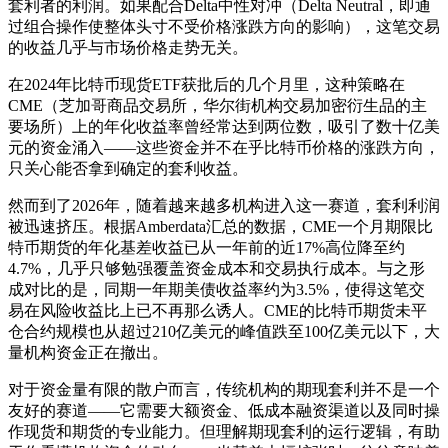
套利者的利润。如果配合Delta中性对冲（Delta Neutral，即通
过组合操作使整体头寸不受价格涨跌方向的影响），这笔交易
的收益几乎与市场价格走势无关。
在2024年比特币现货ETF获批后的几个月里，这种策略在
CME（芝加哥商品交易所，华尔街机构交易加密衍生品的主
要场所）上的年化收益率曾经常达到两位数，吸引了数十亿美
元的资金涌入——这些资金并不在乎比特币价格的涨跌方向，
只关心能否拿到确定的套利收益。
然而到了2026年，随着越来越多机构进入这一赛道，套利利润
被迅速挤压。根据Amberdata汇总的数据，CME一个月期限比
特币期货的年化基差收益已从一年前的近17%高位降至约
4.7%，几乎只够勉强覆盖资金成本和交易执行成本。与之形
成对比的是，同期一年期美债收益率约为3.5%，使得这笔交
易在风险收益比上已不再那么诱人。CME的比特币期货未平
仓合约规模也从超过210亿美元的峰值跌至100亿美元以下，大
量机构资金正在撤出。
对于资金量有限的散户而言，传统机构的期现套利并不是一个
友好的赛道——它需要大额资金、低成本融资渠道以及同时操
作现货和期货的专业能力。但理解期现套利的运行逻辑，有助