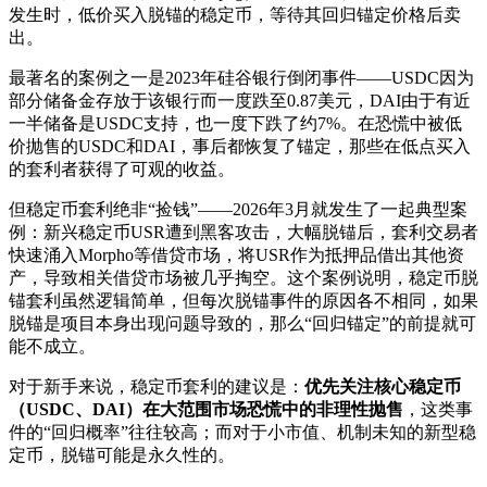
发生时，低价买入脱锚的稳定币，等待其回归锚定价格后卖
出。
最著名的案例之一是2023年硅谷银行倒闭事件——USDC因为
部分储备金存放于该银行而一度跌至0.87美元，DAI由于有近
一半储备是USDC支持，也一度下跌了约7%。在恐慌中被低
价抛售的USDC和DAI，事后都恢复了锚定，那些在低点买入
的套利者获得了可观的收益。
但稳定币套利绝非“捡钱”——2026年3月就发生了一起典型案
例：新兴稳定币USR遭到黑客攻击，大幅脱锚后，套利交易者
快速涌入Morpho等借贷市场，将USR作为抵押品借出其他资
产，导致相关借贷市场被几乎掏空。这个案例说明，稳定币脱
锚套利虽然逻辑简单，但每次脱锚事件的原因各不相同，如果
脱锚是项目本身出现问题导致的，那么“回归锚定”的前提就可
能不成立。
对于新手来说，稳定币套利的建议是：
优先关注核心稳定币
（USDC、DAI）在大范围市场恐慌中的非理性抛售
，这类事
件的“回归概率”往往较高；而对于小市值、机制未知的新型稳
定币，脱锚可能是永久性的。