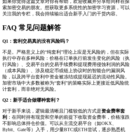
如果你觉得这篇文章对你有帮助，欢迎收藏并分享给同样在探
索加密交易的朋友。想获取更多系统性的加密学习资源，可以
关注我的专栏，我会持续输出适合新手入门的干货内容。
FAQ 常见问题解答
Q1：套利交易真的没有风险吗？
不是。严格意义上的“纯套利”理论上应是无风险的，但在实际
执行中存在多种风险：价格在订单执行前发生变化的风险（执
行风险）、交易平台的交易手续费和提现费用侵蚀利润的风险
（成本风险）、涉及稳定币或链上协议时的智能合约漏洞风
险，以及跨平台套利中资金被冻结或提现延迟的流动性风险。
加密市场中大多数被称为“套利”的策略实际上更接近低风险统
计套利，而非绝对无风险。
Q2：新手适合做哪种套利？
对于新手来说，逻辑最清晰且门槛较低的方式是
资金费率套
利
：在同时持有现货和空单的前提下收取资金费率，价格涨跌
不影响总体持仓价值。可以从主流交易平台（如OKX、
Bybit、Gate等）入手，用少量BTC或ETH尝试，逐步熟悉机