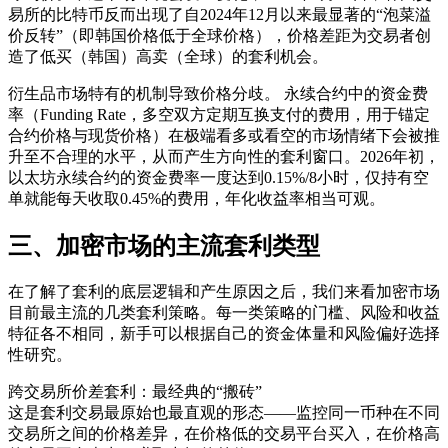
易所的比特币反而出现了自2024年12月以来最显著的“泡菜溢
价反转”（即韩国价格低于全球价格），价格差距为交易者创
造了低买（韩国）高卖（全球）的套利机会。
衍生品市场特有的机制导致价格分歧。 永续合约中的资金费
率（Funding Rate，多空双方定期互换支付的费用，用于锚定
合约价格与现货价格）在极端看多或看空的市场情绪下会被推
升至不合理的水平，从而产生方向性的套利窗口。2026年初，
以太坊永续合约的资金费率一度达到0.15%/8小时，仅持有空
单就能每天收取0.45%的费用，年化收益率相当可观。
三、加密市场的主流套利类型
在了解了套利的底层逻辑和产生原因之后，我们来看加密市场
目前最主流的几类套利策略。每一类策略的门槛、风险和收益
特征各不相同，新手可以根据自己的资金体量和风险偏好选择
性研究。
跨交易所价差套利：最经典的“搬砖”
这是套利交易最原始也最直观的形态——监控同一币种在不同
交易所之间的价格差异，在价格低的交易平台买入，在价格高