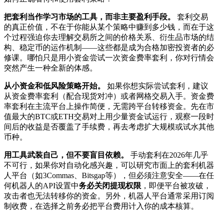
把套利当作学习市场的工具，而非主要盈利手段。
套利交易
的真正价值，不在于你能从某个策略中赚到多少钱，而在于这
个过程强迫你去理解交易所之间的价格关系、衍生品市场的结
构、稳定币的运作机制——这些都是成为合格加密投资者的必
修课。哪怕只是用小资金尝试一次资金费率套利，你对行情会
突然产生一种全新的体感。
从小资金和低风险策略开始。
如果你想实际尝试套利，建议
从资金费率套利（配合现货对冲）或者网格交易入手。资金费
率套利在主流平台上操作简便，无需跨平台转移资金。先在市
值最大的BTC或ETH交易对上用少量资金试运行，观察一段时
间后的收益是否覆盖了手续费，再去考虑扩大规模或试水其他
币种。
用工具武装自己，但不要盲目依赖。
手动套利在2026年几乎
不可行，如果你对自动化感兴趣，可以研究市面上的套利机器
人平台（如3Commas、Bitsgap等），但必须注意安全——在任
何机器人的API设置中
务必关闭提现权限
，即便平台被攻破，
攻击者也无法转移你的资金。另外，机器人平台通常采用订阅
制收费，在选择之前务必把平台费用计入你的成本核算。