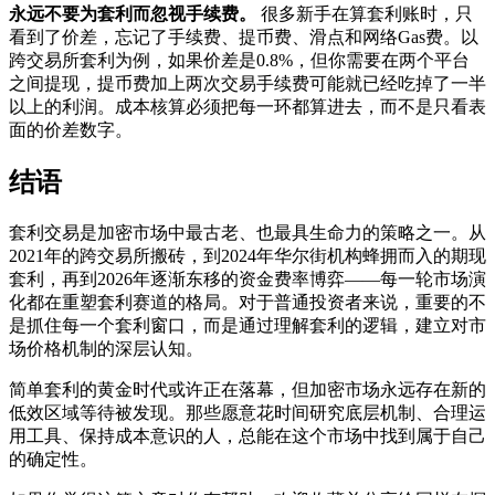
永远不要为套利而忽视手续费。
很多新手在算套利账时，只
看到了价差，忘记了手续费、提币费、滑点和网络Gas费。以
跨交易所套利为例，如果价差是0.8%，但你需要在两个平台
之间提现，提币费加上两次交易手续费可能就已经吃掉了一半
以上的利润。成本核算必须把每一环都算进去，而不是只看表
面的价差数字。
结语
套利交易是加密市场中最古老、也最具生命力的策略之一。从
2021年的跨交易所搬砖，到2024年华尔街机构蜂拥而入的期现
套利，再到2026年逐渐东移的资金费率博弈——每一轮市场演
化都在重塑套利赛道的格局。对于普通投资者来说，重要的不
是抓住每一个套利窗口，而是通过理解套利的逻辑，建立对市
场价格机制的深层认知。
简单套利的黄金时代或许正在落幕，但加密市场永远存在新的
低效区域等待被发现。那些愿意花时间研究底层机制、合理运
用工具、保持成本意识的人，总能在这个市场中找到属于自己
的确定性。