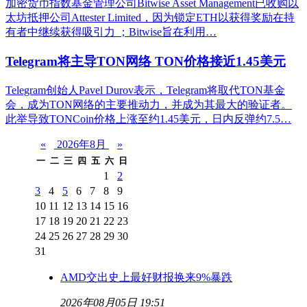
加密货币指数基金管理公司Bitwise Asset Management已收购以
太坊抵押公司Attester Limited，因为锁定ETH以获得奖励在持
有者中继续获得吸引力 ；Bitwise旨在利用…
Telegram将主导TON网络 TON价格接近1.45美元
Telegram创始人Pavel Durov表示，Telegram将取代TON基金
会，成为TON网络的主要推动力，并成为其最大的验证者。
此举导致TONCoin价格上涨至约1.45美元，日内反弹约7.5…
«
2026年8月
»
一
二
三
四
五
六
日
1
2
3
4
5
6
7
8
9
10
11
12
13
14
15
16
17
18
19
20
21
22
23
24
25
26
27
28
29
30
31
AMD交出史上最好财报换来9%暴跌
2026年08月05日 19:51