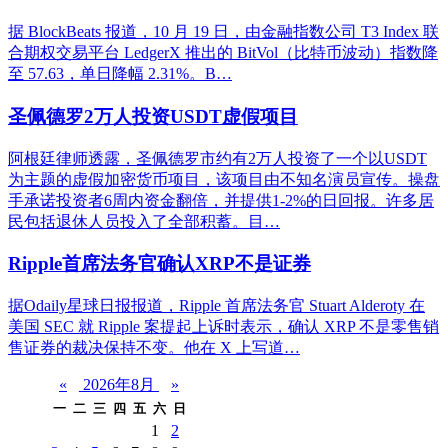
据 BlockBeats 报道，10 月 19 日，由金融指数公司 T3 Index 联
合期权交易平台 LedgerX 推出的 BitVol（比特币波动）指数降
至 57.63，单日降幅 2.31%。B…
圣佩德罗2万人投资USDT虚假项目
阿根廷律师透露，圣佩德罗市约有2万人投资了一个以USDT
为主题的虚假加密货币项目，该项目由不知名演员宣传。操盘
手承诺投资者6周内资金翻倍，并提供1-2%的日回报。许多居
民包括退休人员投入了全部积蓄。目…
Ripple首席法务官确认XRP不是证券
据Odaily星球日报报道，Ripple 首席法务官 Stuart Alderoty 在
美国 SEC 就 Ripple 案提起上诉时表示，确认 XRP 不是零售销
售证券的裁决保持不变。他在 X 上写道…
«
2026年8月
»
一
二
三
四
五
六
日
1
2