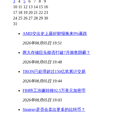
3
4
5
6
7
8
9
10
11
12
13
14
15
16
17
18
19
20
21
22
23
24
25
26
27
28
29
30
31
AMD交出史上最好财报换来9%暴跌
2026年08月05日 19:51
两大存储巨头能否打破7月抛售阴霾？
2026年08月05日 19:48
TRON已处理超过150亿笔累计交易
2026年08月05日 19:44
FBI特工涉嫌转移92.5万美元加密币
2026年08月05日 19:03
Strategy是否会卖出更多的比特币？