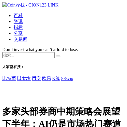
百科
资讯
指标
分享
交易所
Don’t invest what you can’t afford to lose.
大家都在搜：
比特币
以太坊
币安
欧易
K线
88svip
多家头部券商中期策略会展望
下半年：AI仍是市场热门赛道