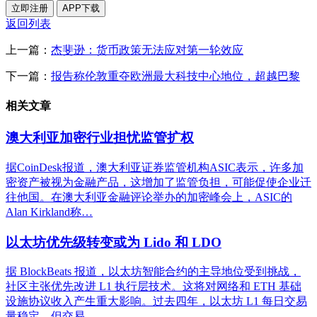
立即注册
APP下载
返回列表
上一篇：
杰斐逊：货币政策无法应对第一轮效应
下一篇：
报告称伦敦重夺欧洲最大科技中心地位，超越巴黎
相关文章
澳大利亚加密行业担忧监管扩权
据CoinDesk报道，澳大利亚证券监管机构ASIC表示，许多加
密资产被视为金融产品，这增加了监管负担，可能促使企业迁
往他国。在澳大利亚金融评论举办的加密峰会上，ASIC的
Alan Kirkland称…
以太坊优先级转变或为 Lido 和 LDO
据 BlockBeats 报道，以太坊智能合约的主导地位受到挑战，
社区主张优先改进 L1 执行层技术。这将对网络和 ETH 基础
设施协议收入产生重大影响。过去四年，以太坊 L1 每日交易
量稳定，但交易…