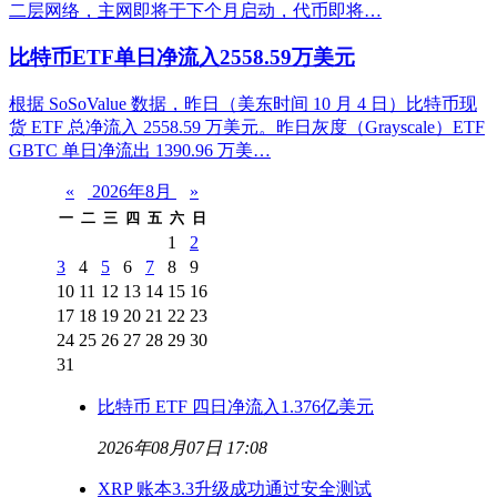
二层网络，主网即将于下个月启动，代币即将…
比特币ETF单日净流入2558.59万美元
根据 SoSoValue 数据，昨日（美东时间 10 月 4 日）比特币现
货 ETF 总净流入 2558.59 万美元。昨日灰度（Grayscale）ETF
GBTC 单日净流出 1390.96 万美…
«
2026年8月
»
一
二
三
四
五
六
日
1
2
3
4
5
6
7
8
9
10
11
12
13
14
15
16
17
18
19
20
21
22
23
24
25
26
27
28
29
30
31
比特币 ETF 四日净流入1.376亿美元
2026年08月07日 17:08
XRP 账本3.3升级成功通过安全测试