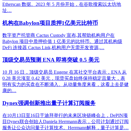
Etherscan 数据。2023 年 5 月份开始，在谷歌搜索以太坊地
址…
机构在Babylon项目质押1亿美元比特币
数字资产托管商 Cactus Custody 宣布,其帮助机构用户在
Babylon 项目中质押价值 1 亿美元的比特币。通过其机构级
DeFi 连接器 Cactus Link,机构用户无需开发资源,…
顶级交易员预测 ENA 即将突破 0.5 美元
10 月 16 日，顶级交易员 Eugene 在其社交平台表示，ENA 从
0.28 美元涨至 0.42 美元，现货买盘始终保持稳定且量大，表
明有实力的买盘在不断涌入。从动量角度来看，这看上去是健
康的…
Dynex强调创新推出量子计算订阅服务
在10月13日至16日于迪拜举行的未来区块链峰会上，DePIN项
目Dynex联合创始人Daniela Herrmann表示，公司计划通过订阅
服务让公众访问量子计算技术。Herrmann解释，量子计算是…