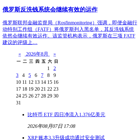
俄罗斯反洗钱系统会继续有效的运作
俄罗斯联邦金融监督局（Rosfinmonitoring）强调，即便金融行
动特别工作组（FATF）将俄罗斯列入黑名单，其反洗钱系统
依然会继续有效运作。该监管机构表示，俄罗斯在三项 FATF
建议的评级上…
«
2026年8月
»
一
二
三
四
五
六
日
1
2
3
4
5
6
7
8
9
10
11
12
13
14
15
16
17
18
19
20
21
22
23
24
25
26
27
28
29
30
31
比特币 ETF 四日净流入1.376亿美元
2026年08月07日 17:08
XRP 账本3.3升级成功通过安全测试