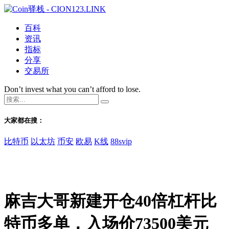
百科
资讯
指标
分享
交易所
Don’t invest what you can’t afford to lose.
大家都在搜：
比特币
以太坊
币安
欧易
K线
88svip
麻吉大哥新建开仓40倍杠杆比
特币多单，入场价73500美元