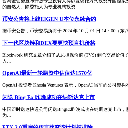
台湾金管会宣布开放专业投资人得以复委托方式投资外国虚拟
的自然人。除委托人为专业机构投资…
币安公告将上线EIGEN U本位永续合约
据币安公告，币安交易所将于 2024 年 10 月 01 日 14：00（东
下一代区块链和DEX要更快预言机价格
Blockwork 研究文章介绍了从总担保价值 (TVS) 到总交
入…
OpenAI最新一轮融资中估值达1570亿
OpenAI 投资者 Khosla Ventures 表示，OpenAI
闪送 Bing Ex 昨晚成功在纳斯达克上市
中国即时送达快递公司闪送BingEx昨晚成功在纳斯达克上市，股价
为…
FTX 2.0重启的传言落空该计划被排除