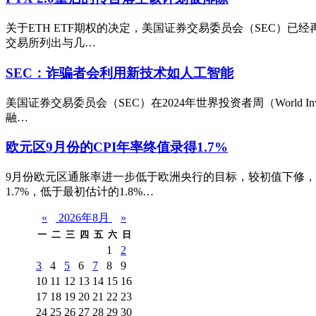
关于ETH ETF期权的决定，美国证券交易委员会（SEC）已
交易所列出与几…
SEC：诈骗者会利用新技术如人工智能
美国证券交易委员会（SEC）在2024年世界投资者周（World 
融…
欧元区9月份的CPI年率终值录得1.7%
9月份欧元区通胀率进一步低于欧洲央行的目标，较初值下修，
1.7%，低于最初估计的1.8%…
«
2026年8月
»
一
二
三
四
五
六
日
1
2
3
4
5
6
7
8
9
10
11
12
13
14
15
16
17
18
19
20
21
22
23
24
25
26
27
28
29
30