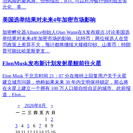
治风险的避风港。但他指出，BTC 可以对冲银行倒闭或去美
元化、美…
美国选举结果对未来4年加密市场影响
加密孵化器Alliance创始人Qiao Wang在X发布观点,讨论美国选
举结果对未来4年加密市场的影响。比特币：两位候选人在货
币政策上差异不大，预计都将继续大规模印钞。山寨币：特朗
普可能比哈里斯更支…
ElonMusk发布新计划发射星舰前往火星
Elon Musk 于北京时间 21：07 分在推特上回复用户关于火星
建立城市问题，他称如果未来 30 年内文明保持稳定，那么将
在火星上建立一个拥有 100 万人口能自给自足的城市。此前报
道，Elon…
«
2026年8月
»
一
二
三
四
五
六
日
1
2
3
4
5
6
7
8
9
10
11
12
13
14
15
16