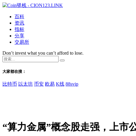
百科
资讯
指标
分享
交易所
Don’t invest what you can’t afford to lose.
大家都在搜：
比特币
以太坊
币安
欧易
K线
88svip
“算力金属”概念股走强，上市