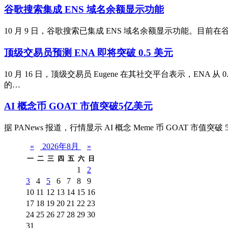
谷歌搜索集成 ENS 域名余额显示功能
10 月 9 日，谷歌搜索已集成 ENS 域名余额显示功能。目前在谷歌
顶级交易员预测 ENA 即将突破 0.5 美元
10 月 16 日，顶级交易员 Eugene 在其社交平台表示，E
的…
AI 概念币 GOAT 市值突破5亿美元
据 PANews 报道，行情显示 AI 概念 Meme 币 GOAT 市值突
«
2026年8月
»
一
二
三
四
五
六
日
1
2
3
4
5
6
7
8
9
10
11
12
13
14
15
16
17
18
19
20
21
22
23
24
25
26
27
28
29
30
31