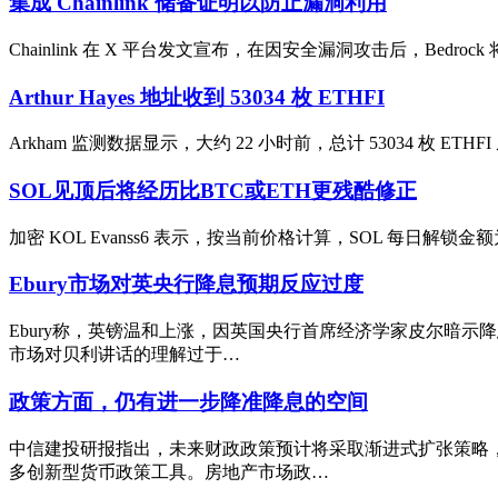
集成 Chainlink 储备证明以防止漏洞利用
Chainlink 在 X 平台发文宣布，在因安全漏洞攻击后，Bedro
Arthur Hayes 地址收到 53034 枚 ETHFI
Arkham 监测数据显示，大约 22 小时前，总计 53034 枚 ETHFI
SOL见顶后将经历比BTC或ETH更残酷修正
加密 KOL Evanss6 表示，按当前价格计算，SOL 每日解锁金额
Ebury市场对英央行降息预期反应过度
Ebury称，英镑温和上涨，因英国央行首席经济学家皮尔暗示
市场对贝利讲话的理解过于…
政策方面，仍有进一步降准降息的空间
中信建投研报指出，未来财政政策预计将采取渐进式扩张策略
多创新型货币政策工具。房地产市场政…