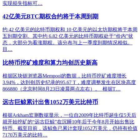
实现损失指标可…
42亿美元BTC期权合约将于本周到期
约 42 亿美元的比特币期权和 10 亿美元的以太坊期权将于本周
五到期交割。其中约 6.82 亿美元的比特币期权处于"价内"状
态，大部分为看涨期权。该分布与上一季度到期情况相似。
目…
比特币挖矿难度和算力均创历史新高
根据区块链浏览器Mempool的数据，比特币挖矿难度增长
3.94%，达到创历史纪录的95.67 T，难度调整发生在区块高度
866880（北京时间8月23日凌晨两点左右）。 根据T…
远古巨鲸累计出售1052万美元比特币
根据Arkham监测数据显示，一位自2009年比特币诞生仅5天后
就开始挖矿的“远古巨鲸”在沉睡10年后于今年8月开始出售比
特币。截至目前，该鲸鱼已累计套现1052万美元，仍持有价值
7170万美元的比特…