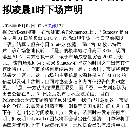
拟凌晨1时下场声明
2026年06月02日 00:25
快讯
127
据 PolyBeats监测，在预测市场 Polymarket 上，「Strategy 是否
在 5 月 31 日前卖出 BTC？」市场出现争议，今日早前拟以
「否」结算，但在今日 Strategy 披露上周出售 32 枚比特币
后，该市场急速反转，「是」的概率短时升高至 85%，现回
落至 51%，两方各执一词，该子市场成交量突破 2000 万美
元。 该市场规则为：如果 Strategy 在指定的时间之前出售其任
何比特币，这个市场将判定结果为「是」；否则，市场将判定
结果为「否」。这一市场的主要信息来源将是来自 MSTR 的
信息以及链上数据，但同时也会参考各方可信报告的共识意
见。 「是」一方认为结果显而易见，而「否」一方则多认为
出售公告在 5 月 31 日之后发布，不应被采信。 目前
Polymarket 为该市场增加了额外说明：我们已注意到这一市场
中的争议。若需发布澄清声明，则将于美国东部时间 6 月 1 日
下午 1 点（北京时间凌晨 1 点）发布。若届时未发布任何声
明，则表明 Polymarket 团队将不会做出任何澄清。订单簿将于
美国东部时间下午 1 点进行清算，无论是否已发布澄清声明。