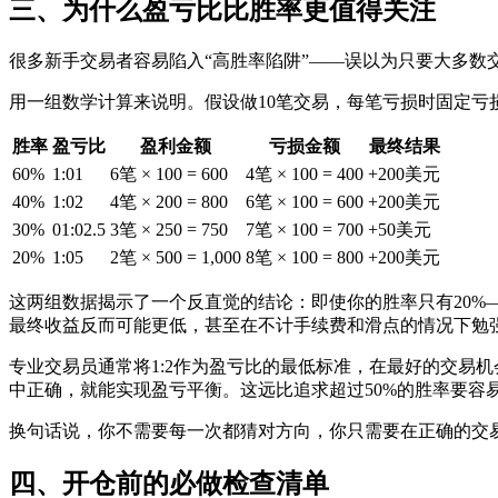
三、为什么盈亏比比胜率更值得关注
很多新手交易者容易陷入“高胜率陷阱”——误以为只要大多数
用一组数学计算来说明。假设做10笔交易，每笔亏损时固定亏损
胜率
盈亏比
盈利金额
亏损金额
最终结果
60%
1:01
6笔 × 100 = 600
4笔 × 100 = 400
+200美元
40%
1:02
4笔 × 200 = 800
6笔 × 100 = 600
+200美元
30%
01:02.5
3笔 × 250 = 750
7笔 × 100 = 700
+50美元
20%
1:05
2笔 × 500 = 1,000
8笔 × 100 = 800
+200美元
这两组数据揭示了一个反直觉的结论：即使你的胜率只有20%—
最终收益反而可能更低，甚至在不计手续费和滑点的情况下勉
专业交易员通常将1:2作为盈亏比的最低标准，在最好的交易机
中正确，就能实现盈亏平衡。这远比追求超过50%的胜率要容
换句话说，你不需要每一次都猜对方向，你只需要在正确的交
四、开仓前的必做检查清单