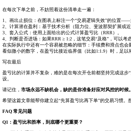
在每次下单之前，不妨照着这份清单走一遍：
1、画出止损位：在图表上标注一个“交易逻辑失效”的位置—
2、计算潜在盈利：基于技术分析（阻力位、斐波那契扩展或
3、套入公式：使用上面给出的公式计算盈亏比（RRR）。
4、判断是否进场：如果RRR ≥ 1:2，这笔交易“及格”，可以考
在实际执行中还有一个容易被忽略的细节：手续费和滑点也会影响你的
看似微小的数字，在盈亏比接近临界值（比如1:1.9）时，
写在最后
盈亏比的计算并不复杂，难的是在每次开仓前都坚持完成这步
设。
请记住，
市场永远不缺机会，缺的是你准备好应对风控的时候
希望这篇文章能帮你建立起“先算盈亏比再下单”的交易习惯
FAQ 常见问题
Q1：盈亏比和胜率，到底哪个更重要？