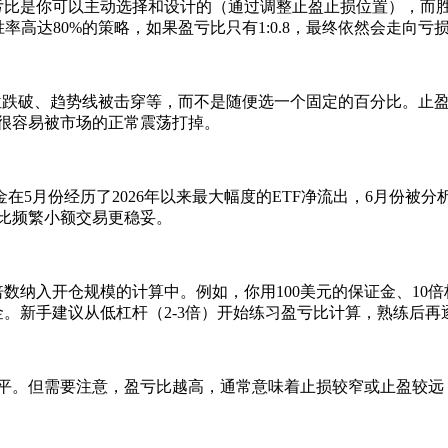
比是你可以主动选择和设计的（通过调整止盈止损位置），而胜
高达80%的策略，如果盈亏比只有1:0.8，最终依然会走向亏
撑位跌破、趋势线被击穿等，而不是随便选一个固定的百分比。止
损很容易被市场的正常震荡打掉。
构资金在5月份经历了2026年以来最大幅度的ETF净流出，6月份
，比频繁小额交易更稳妥。
纳入开仓规模的计算中。例如，你用100美元的保证金、10倍杠
证金。新手建议从低杠杆（2-3倍）开始练习盈亏比计算，熟练后
秀水平。但需要注意，盈亏比越高，通常意味着止损较窄或止盈较