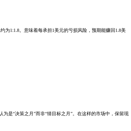
0 = 1.8，即盈亏比约为1:1.8。意味着每承担1美元的亏损风险，预期能赚回1.8美
认为是“决策之月”而非“猜目标之月”。在这样的市场中，保留现