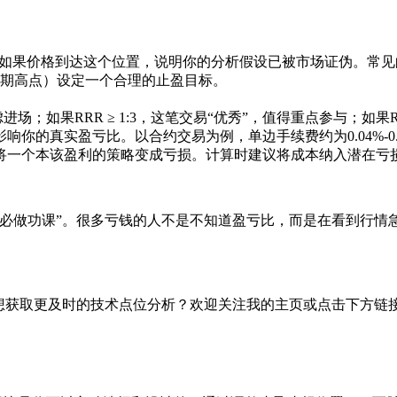
—如果价格到达这个位置，说明你的分析假设已被市场证伪。常
近期高点）设定一个合理的止盈目标。
虑进场；如果RRR ≥ 1:3，这笔交易“优秀”，值得重点参与；如果
真实盈亏比。以合约交易为例，单边手续费约为0.04%-0.06
足以将一个本该盈利的策略变成亏损。计算时建议将成本纳入潜在
“必做功课”。很多亏钱的人不是不知道盈亏比，而是在看到行情
。
。想获取更及时的技术点位分析？欢迎关注我的主页或点击下方链