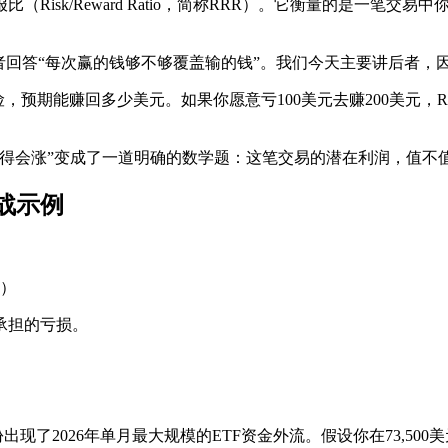
Risk/Reward Ratio，简称RRR）。它衡量的是一笔
者回答“每次赢的钱够不够覆盖输的钱”。我们今天主要讲后者，
期能赚回多少美元。如果你愿意亏100美元去赚200美元，RRR就
觉得会涨”变成了一道明确的数学题：这笔交易的潜在利润，值不
战示例
价）
承担的亏损。
份出现了2026年单月最大规模的ETF资金外流。假设你在73,500