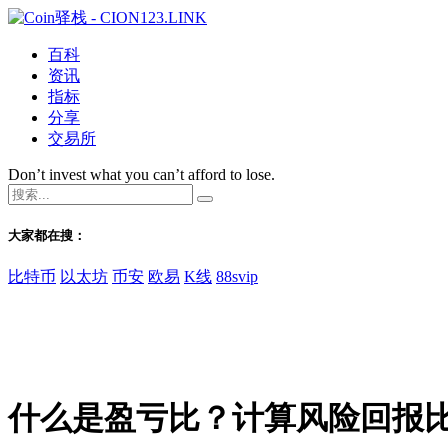
百科
资讯
指标
分享
交易所
Don’t invest what you can’t afford to lose.
大家都在搜：
比特币
以太坊
币安
欧易
K线
88svip
什么是盈亏比？计算风险回报