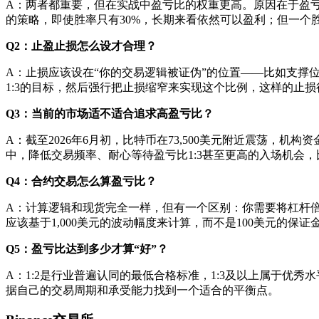
A：两者都重要，但在实战中盈亏比的权重更高。原因在于盈亏
的策略，即使胜率只有30%，长期来看依然可以盈利；但一个胜率
Q2：止盈止损怎么设才合理？
A：止损应该设在“你的交易逻辑被证伪”的位置——比如支
1:3的目标，然后强行把止损缩窄来实现这个比例，这样的止
Q3：当前的市场适不适合追求高盈亏比？
A：截至2026年6月初，比特币在73,500美元附近震荡，机
中，降低交易频率、耐心等待盈亏比1:3甚至更高的入场机会
Q4：合约交易怎么算盈亏比？
A：计算逻辑和现货完全一样，但有一个区别：你需要将杠杆倍数
应该基于1,000美元的波动幅度来计算，而不是100美元的保
Q5：盈亏比达到多少才算“好”？
A：1:2是行业普遍认同的最低合格标准，1:3及以上属于优
据自己的交易周期和承受能力找到一个适合的平衡点。