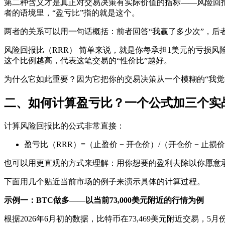
第二种含义才是真正对交易决策有实际价值的指标——风险回报比（
者的语境里，“盈亏比”指的就是这个。
两者的关系可以用一句话概括：前者回答“我赢了多少次”，后
风险回报比（RRR） 简单来说，就是你每承担1美元的亏损风险，预
这个比例越高，代表这笔交易的“性价比”越好。
为什么它如此重要？因为它把你的交易决策从一个模糊的“我
二、如何计算盈亏比？一个公式加三个实
计算风险回报比的公式非常直接：
盈亏比（RRR）=（止盈价 − 开仓价）/（开仓价 − 止损
也可以用更直观的方式来理解：用你想要的盈利去除以你愿意
下面用几个贴近当前市场的例子来演示具体的计算过程。
示例一：BTC做多——以当前73,000美元附近的行情为例
根据2026年6月初的数据，比特币在73,469美元附近交易，5月