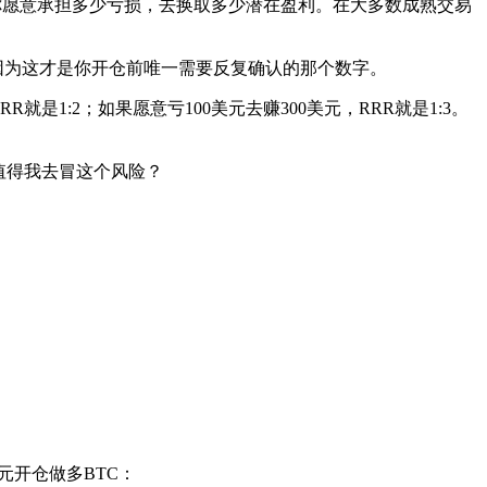
交易中你愿意承担多少亏损，去换取多少潜在盈利。在大多数成熟交易
因为这才是你开仓前唯一需要反复确认的那个数字。
是1:2；如果愿意亏100美元去赚300美元，RRR就是1:3。
值得我去冒这个风险？
美元开仓做多BTC：