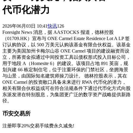
代币化潜力
2026年06月03日 10:41
快讯
126
Foresight News 消息，据 AASTOCKS 报道，德林控股
（01709.HK）宣布与 ONE Carmel Estate Residence Lot A LP 签
订认购协议，以 500 万美元认购该基金有限合伙权益。该基金
主要为美国加州卡梅尔山谷 ONE Carmel 项目的建设融资而设
立，所募资金拟通过中间投资工具以债权形式投入目标公司，
用于地段 A（Homesite 6）的建设。该项目占地 891 英亩，规
划兴建 66 栋定制住宅，位于注重环保的门禁社区，坐拥海景
与山景，由国际知名建筑师操刀设计。 德林控股表示，其在
ONE Carmel 的投资敞口具备未来进行 RWA 代币化的潜力，
相关有限合伙权益或可在符合法规条件下通过代币化方式向股
东派发潜在特别股息，为集团更广泛的数字资产战略提供新路
径。
币安交易所
注册即享20%交易手续费永久减免!