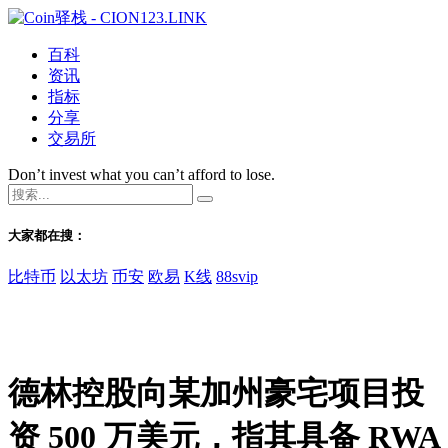
百科
资讯
指标
分享
交易所
Don’t invest what you can’t afford to lose.
大家都在搜：
比特币
以太坊
币安
欧易
K线
88svip
德林控股向某加州豪宅项目投
资 500 万美元，指其具备 RWA