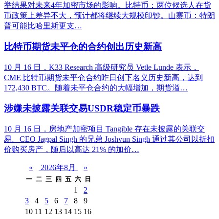
举结果对未来4年加密市场的影响。比特币：两位候选人在货
币政策上差异不大，预计都将继续大规模印钞。山寨币：特朗
普可能比哈里斯更支…
比特币期货未平仓的合约创出历史新高
10 月 16 日，K33 Research 高级研究员 Vetle Lunde 表示，
CME 比特币期货未平仓合约昨日创下名义历史新高，达到
172,430 BTC。随着未平仓合约的大幅增加，期货溢…
涉嫌未披露关联交易USDR稳定币暴跌
10 月 16 日，房地产加密项目 Tangible 存在未披露的关联交
易。CEO Jagpal Singh 的兄弟 Joshvun Singh 通过其公司以折扣
价购买房产，随后以高达 21% 的加价…
«
2026年8月
»
一
二
三
四
五
六
日
1
2
3
4
5
6
7
8
9
10
11
12
13
14
15
16