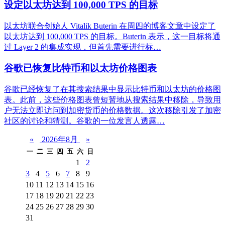
设定以太坊达到 100,000 TPS 的目标
以太坊联合创始人 Vitalik Buterin 在周四的博客文章中设定了
以太坊达到 100,000 TPS 的目标。Buterin 表示，这一目标将通
过 Layer 2 的集成实现，但首先需要进行标…
谷歌已恢复比特币和以太坊价格图表
谷歌已经恢复了在其搜索结果中显示比特币和以太坊的价格图
表。此前，这些价格图表曾短暂地从搜索结果中移除，导致用
户无法立即访问到加密货币的价格数据。这次移除引发了加密
社区的讨论和猜测。谷歌的一位发言人透露…
«
2026年8月
»
一
二
三
四
五
六
日
1
2
3
4
5
6
7
8
9
10
11
12
13
14
15
16
17
18
19
20
21
22
23
24
25
26
27
28
29
30
31