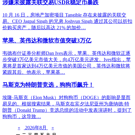
涉嫌未披露关联交易USDR稳定币暴跌
10 月 16 日，房地产加密项目 Tangible 存在未披露的关联交
易。CEO Jagpal Singh 的兄弟 Joshvun Singh 通过其公司以折扣
价购买房产，随后以高达 21% 的加价…
苹果、英伟达和微软市值突破3万亿
韦德布什证券分析师Dan Ives表示，苹果、英伟达和微软正逐
步突破3万亿美元市值大关，向4万亿美元进发。Ives指出，苹
果将是首家达到4万亿美元市值的美国公司，英伟达和微软将
紧跟其后。他表示，苹果基…
马斯克为特朗普竞选，狗狗币飙升！
埃隆·马斯克（Elon Musk）对狗狗币（DOGE）的影响是显而
易见的。根据搜索结果，马斯克在宾夕法尼亚州为唐纳德·特
朗普（Donald Trump）竞选总统的活动中发表演讲时，提到了
狗狗币，这导致…
«
2026年8月
»
一
二
三
四
五
六
日