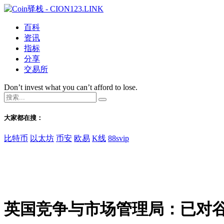
百科
资讯
指标
分享
交易所
Don’t invest what you can’t afford to lose.
大家都在搜：
比特币
以太坊
币安
欧易
K线
88svip
英国竞争与市场管理局：已对