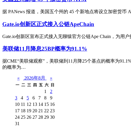
据 PANews 报道，美国五个州的 45 个新地点将设立加密货币 
Gate.io创新区正式接入公链ApeChain
Gate.io创新区宣布正式接入无聊猿官方公链Ape Chain，为用
美联储11月降息25BP概率为91.1%
据CME“美联储观察”，美联储到11月降25个基点的概率为91.
的概率为…
«
2026年8月
»
一
二
三
四
五
六
日
1
2
3
4
5
6
7
8
9
10
11
12
13
14
15
16
17
18
19
20
21
22
23
24
25
26
27
28
29
30
31