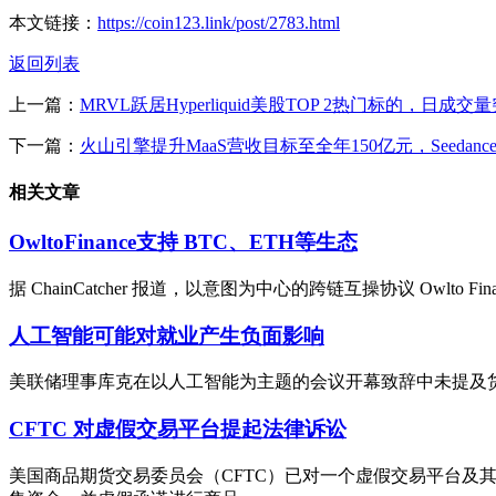
本文链接：
https://coin123.link/post/2783.html
返回列表
上一篇：
MRVL跃居Hyperliquid美股TOP 2热门标的，日成
下一篇：
火山引擎提升MaaS营收目标至全年150亿元，Seedance
相关文章
OwltoFinance支持 BTC、ETH等生态
据 ChainCatcher 报道，以意图为中心的跨链互操协议 Owlto Financ
人工智能可能对就业产生负面影响
美联储理事库克在以人工智能为主题的会议开幕致辞中未提及
CFTC 对虚假交易平台提起法律诉讼
美国商品期货交易委员会（CFTC）已对一个虚假交易平台及