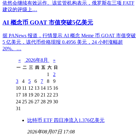
依然会继续有效运作。该监管机构表示，俄罗斯在三项 FATF
建议的评级上…
AI 概念币 GOAT 市值突破5亿美元
据 PANews 报道，行情显示 AI 概念 Meme 币 GOAT 市值突破
5 亿美元，该代币价格现报 0.4956 美元，24 小时涨幅超
20%。…
«
2026年8月
»
一
二
三
四
五
六
日
1
2
3
4
5
6
7
8
9
10
11
12
13
14
15
16
17
18
19
20
21
22
23
24
25
26
27
28
29
30
31
比特币 ETF 四日净流入1.376亿美元
2026年08月07日 17:08