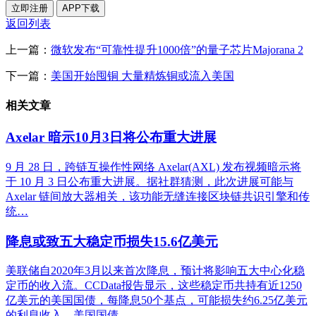
立即注册
APP下载
返回列表
上一篇：
微软发布“可靠性提升1000倍”的量子芯片Majorana 2
下一篇：
美国开始囤铜 大量精炼铜或流入美国
相关文章
Axelar 暗示10月3日将公布重大进展
9 月 28 日，跨链互操作性网络 Axelar(AXL) 发布视频暗示将
于 10 月 3 日公布重大进展。据社群猜测，此次进展可能与
Axelar 链间放大器相关，该功能无缝连接区块链共识引擎和传
统…
降息或致五大稳定币损失15.6亿美元
美联储自2020年3月以来首次降息，预计将影响五大中心化稳
定币的收入流。CCData报告显示，这些稳定币共持有近1250
亿美元的美国国债，每降息50个基点，可能损失约6.25亿美元
的利息收入。美国国债…