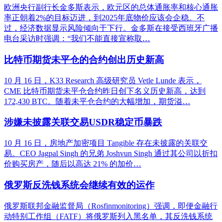
欧洲央行副行长金多斯表示，欧元区的总体通胀率和核心通胀
率正朝着2%的目标迈进，到2025年底物价应该会企稳。不
过，经济数据显示风险倾向于下行。金多斯在接受西班牙广播
电台采访时强调：“我们不能直接宣称取…
比特币期货未平仓的合约创出历史新高
10 月 16 日，K33 Research 高级研究员 Vetle Lunde 表示，
CME 比特币期货未平仓合约昨日创下名义历史新高，达到
172,430 BTC。随着未平仓合约的大幅增加，期货溢…
涉嫌未披露关联交易USDR稳定币暴跌
10 月 16 日，房地产加密项目 Tangible 存在未披露的关联交
易。CEO Jagpal Singh 的兄弟 Joshvun Singh 通过其公司以折扣
价购买房产，随后以高达 21% 的加价…
俄罗斯反洗钱系统会继续有效的运作
俄罗斯联邦金融监督局（Rosfinmonitoring）强调，即便金融行
动特别工作组（FATF）将俄罗斯列入黑名单，其反洗钱系统