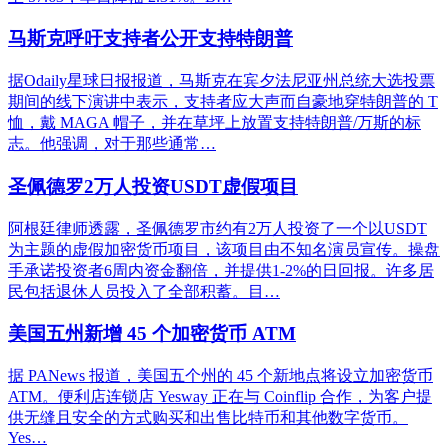
马斯克呼吁支持者公开支持特朗普
据Odaily星球日报报道，马斯克在宾夕法尼亚州总统大选投票
期间的线下演讲中表示，支持者应大声而自豪地穿特朗普的 T
恤，戴 MAGA 帽子，并在草坪上放置支持特朗普/万斯的标
志。他强调，对于那些通常…
圣佩德罗2万人投资USDT虚假项目
阿根廷律师透露，圣佩德罗市约有2万人投资了一个以USDT
为主题的虚假加密货币项目，该项目由不知名演员宣传。操盘
手承诺投资者6周内资金翻倍，并提供1-2%的日回报。许多居
民包括退休人员投入了全部积蓄。目…
美国五州新增 45 个加密货币 ATM
据 PANews 报道，美国五个州的 45 个新地点将设立加密货币
ATM。便利店连锁店 Yesway 正在与 Coinflip 合作，为客户提
供无缝且安全的方式购买和出售比特币和其他数字货币。
Yes…