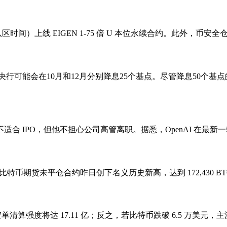
八区时间）上线 EIGEN 1-75 倍 U 本位永续合约。此外，币安全仓、
菲律宾央行可能会在10月和12月分别降息25个基点。尽管降息50
 当前的公司架构不适合 IPO，但他不担心公司高管离职。据悉，OpenAI
nde 表示，CME 比特币期货未平仓合约昨日创下名义历史新高，达到 172
累计空单清算强度将达 17.11 亿；反之，若比特币跌破 6.5 万美元，主