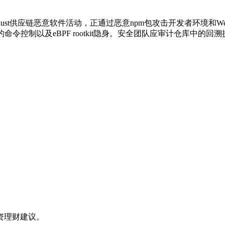
m的新型Rust供应链恶意软件活动，正通过恶意npm包攻击开发者环
命令控制以及eBPF rootkit隐身。安全团队应审计仓库中的回溯提交
资理财建议。