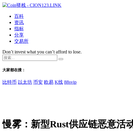
百科
资讯
指标
分享
交易所
Don’t invest what you can’t afford to lose.
大家都在搜：
比特币
以太坊
币安
欧易
K线
88svip
慢雾：新型Rust供应链恶意活动I