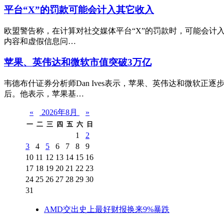
平台“X”的罚款可能会计入其它收入
欧盟警告称，在计算对社交媒体平台“X”的罚款时，可能会计入马
内容和虚假信息问…
苹果、英伟达和微软市值突破3万亿
韦德布什证券分析师Dan Ives表示，苹果、英伟达和微软正
后。他表示，苹果基…
«
2026年8月
»
一
二
三
四
五
六
日
1
2
3
4
5
6
7
8
9
10
11
12
13
14
15
16
17
18
19
20
21
22
23
24
25
26
27
28
29
30
31
AMD交出史上最好财报换来9%暴跌